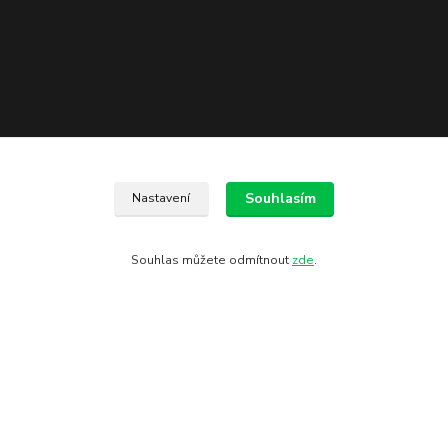
Souhlasím
Nastavení
Souhlas můžete odmítnout
zde
.
Kontakty
602 775 907
info@zbranekozub.cz