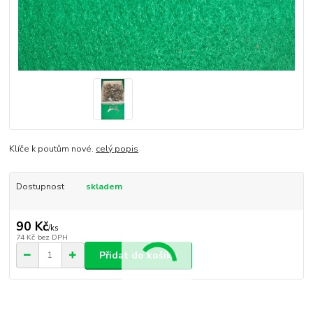
Klíče k poutům nové.
celý popis
Dostupnost
skladem
90 Kč
/
ks
74 Kč
bez DPH
Přidat do košíku