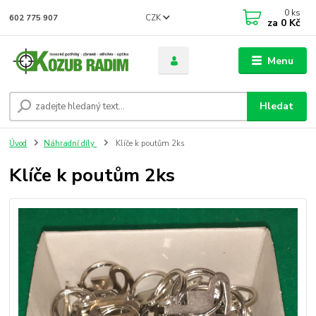
0
ks
CZK
602 775 907
za
0 Kč
Menu
Hledat
Úvod
Náhradní díly
Klíče k poutům 2ks
Klíče k poutům 2ks