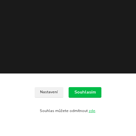
Souhlasím
Nastavení
Kontakty
602 775 907
Souhlas můžete odmítnout
zde
.
info@zbranekozub.cz