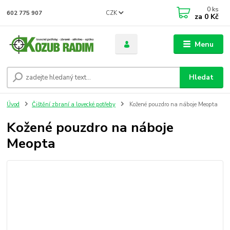
0
ks
CZK
602 775 907
za
0 Kč
Menu
Hledat
Úvod
Čištění zbraní a lovecké potřeby
Kožené pouzdro na náboje Meopta
Kožené pouzdro na náboje
Meopta