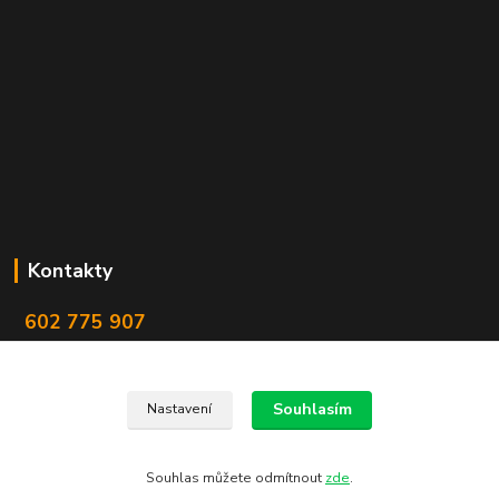
Kontakty
602 775 907
info@zbranekozub.cz
Souhlasím
Nastavení
Souhlas můžete odmítnout
zde
.
Vytvořeno na
Eshop-rychle.cz