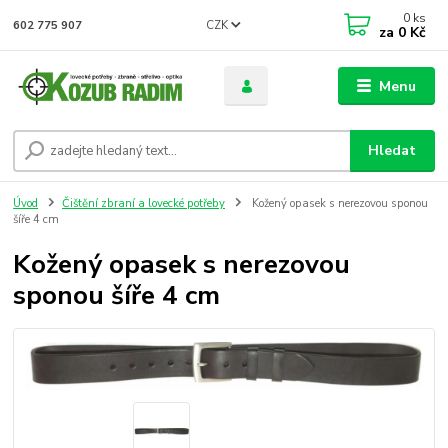
0
ks
CZK
602 775 907
za
0 Kč
Menu
Hledat
Úvod
Čištění zbraní a lovecké potřeby
Kožený opasek s nerezovou sponou
šíře 4 cm
Kožený opasek s nerezovou
sponou šíře 4 cm