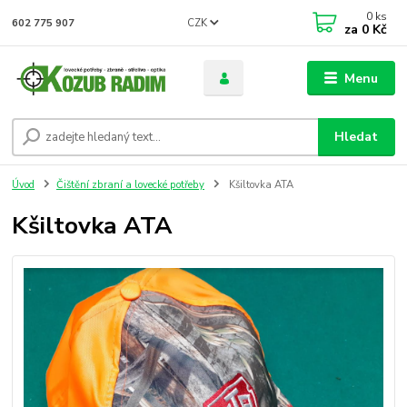
0
ks
CZK
602 775 907
za
0 Kč
Menu
Hledat
Úvod
Čištění zbraní a lovecké potřeby
Kšiltovka ATA
Kšiltovka ATA