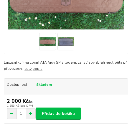
Luxusní kufr na zbraň ATA řady SP s logem, zajistí aby zbraň neutrpěla při
převozech.
celý popis
Dostupnost
Skladem
2 000 Kč
/
ks
1 653 Kč
bez DPH
Přidat do košíku