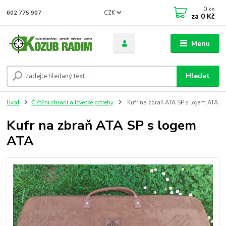
0
ks
CZK
602 775 907
za
0 Kč
Menu
Hledat
Úvod
Čištění zbraní a lovecké potřeby
Kufr na zbraň ATA SP s logem ATA
Kufr na zbraň ATA SP s logem
ATA