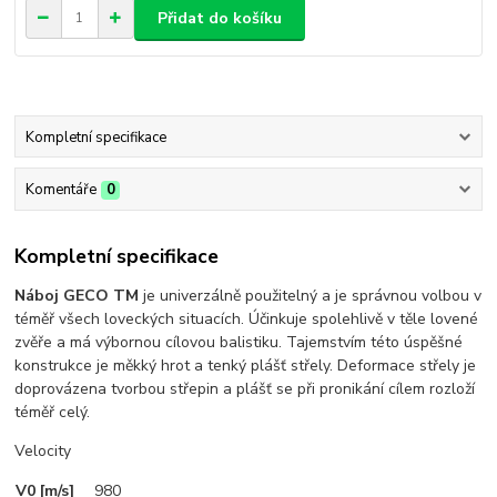
Přidat do košíku
Kompletní specifikace
Komentáře
0
Kompletní specifikace
Náboj GECO TM
je univerzálně použitelný a je správnou volbou v
téměř všech loveckých situacích. Účinkuje spolehlivě v těle lovené
zvěře a má výbornou cílovou balistiku. Tajemstvím této úspěšné
konstrukce je měkký hrot a tenký plášť střely. Deformace střely je
doprovázena tvorbou střepin a plášť se při pronikání cílem rozloží
téměř celý.
Velocity
V0 [m/s]
980