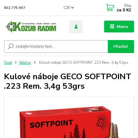
0
ks
CZK
602 775 907
za
0 Kč
Menu
Hledat
Úvod
Střelivo
Kulové náboje GECO SOFTPOINT .223 Rem. 3,4g 53grs
Kulové náboje GECO SOFTPOINT
.223 Rem. 3,4g 53grs