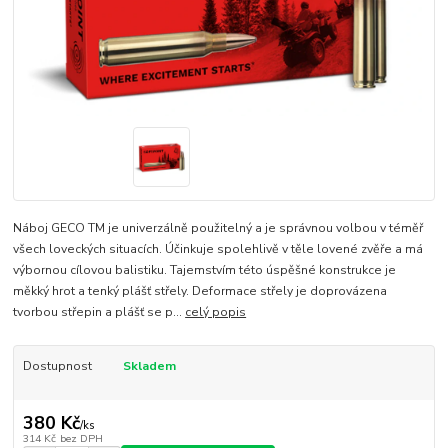
Náboj GECO TM je univerzálně použitelný a je správnou volbou v téměř
všech loveckých situacích. Účinkuje spolehlivě v těle lovené zvěře a má
výbornou cílovou balistiku. Tajemstvím této úspěšné konstrukce je
měkký hrot a tenký plášť střely. Deformace střely je doprovázena
tvorbou střepin a plášť se p...
celý popis
Dostupnost
Skladem
380 Kč
/
ks
314 Kč
bez DPH