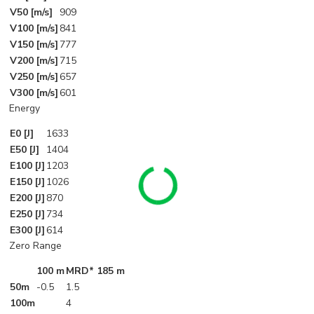
V50 [m/s]
909
V100 [m/s]
841
V150 [m/s]
777
V200 [m/s]
715
V250 [m/s]
657
V300 [m/s]
601
Energy
E0 [J]
1633
E50 [J]
1404
E100 [J]
1203
E150 [J]
1026
E200 [J]
870
E250 [J]
734
E300 [J]
614
Zero Range
100 m
MRD* 185 m
50m
-0.5
1.5
100m
4