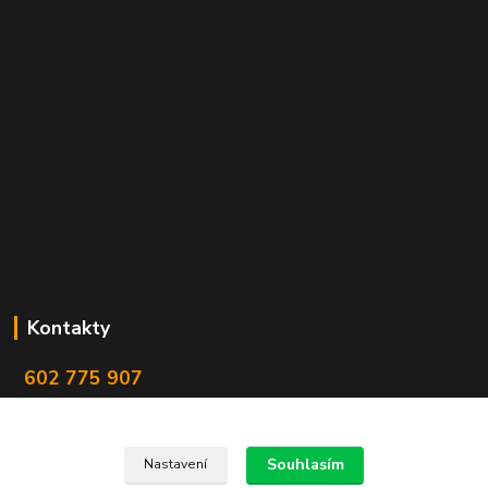
Kontakty
602 775 907
info@zbranekozub.cz
Souhlasím
Nastavení