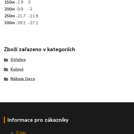
150m
-2.9
3
200m
-9.9
-2
250m
-21.7
-11.8
300m
-39.2
-27.2
Zboží zařazeno v kategoriích
Střelivo
Kulové
Náboje Geco
Informace pro zákazníky
O nás