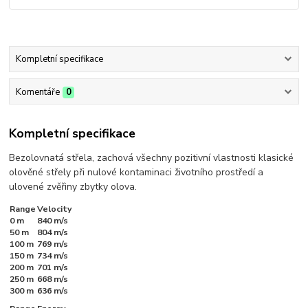
Kompletní specifikace
Komentáře
0
Kompletní specifikace
Bezolovnatá střela, zachová všechny pozitivní vlastnosti klasické
olověné střely při nulové kontaminaci životního prostředí a
ulovené zvěřiny zbytky olova.
Range
Velocity
0 m
840 m/s
50 m
804 m/s
100 m
769 m/s
150 m
734 m/s
200 m
701 m/s
250 m
668 m/s
300 m
636 m/s