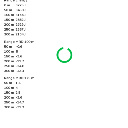
Range
Energy
0 m
3775 J
50 m
3458 J
100 m
3164 J
150 m
2882 J
200 m
2629 J
250 m
2387 J
300 m
2164 J
Range
MRD 100 m
50 m
-0.6
100 m
⊕
150 m
-3.6
200 m
-11.7
250 m
-24.8
300 m
-43.4
Range
MRD 175 m
50 m
1.4
100 m
4
150 m
2.5
200 m
-3.6
250 m
-14.7
300 m
-31.3