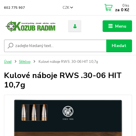
0
ks
CZK
602 775 907
za
0 Kč
Menu
Hledat
Úvod
Střelivo
Kulové náboje RWS .30-06 HIT 10,7g
Kulové náboje RWS .30-06 HIT
10,7g