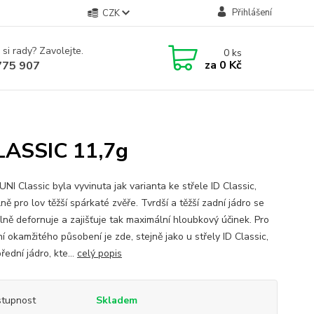
Přihlášení
CZK
 si rady? Zavolejte.
0
ks
za
0 Kč
775 907
LASSIC 11,7g
UNI Classic byla vyvinuta jak varianta ke střele ID Classic,
ně pro lov těžší spárkaté zvěře. Tvrdší a těžší zadní jádro se
lně defornuje a zajišťuje tak maximální hloubkový účinek. Pro
ní okamžitého působení je zde, stejně jako u střely ID Classic,
řední jádro, kte...
celý popis
tupnost
Skladem