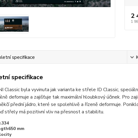
2 
1 9
etní specifikace
tní specifikace
I Classic byla vyvinuta jak varianta ke střele ID Classic, speciáln
lně defornuje a zajišťuje tak maximální hloubkový účinek. Pro zaj
měkčí přední jádro, které se spolehlivě a řízeně deformuje. Ponik
ď střely má pozitivní vliv na přesnost a stabilitu.
.334
ength650 mm
locity