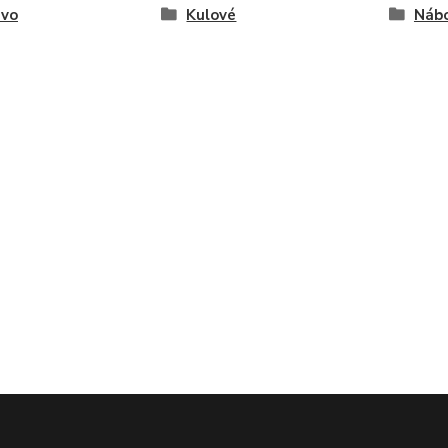
ivo
Kulové
Náb