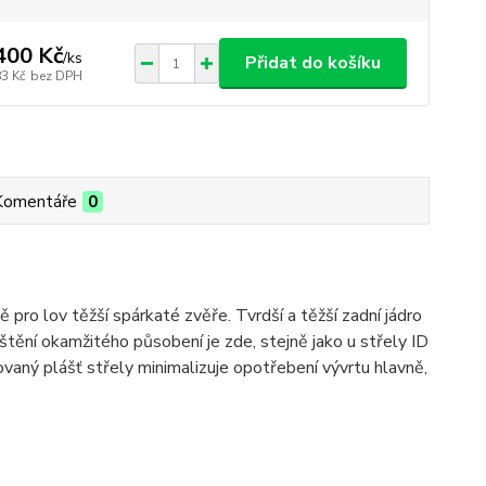
400 Kč
/
ks
Přidat do košíku
83 Kč
bez DPH
Komentáře
0
ě pro lov těžší spárkaté zvěře. Tvrdší a těžší zadní jádro
ištění okamžitého působení je zde, stejně jako u střely ID
lovaný plášť střely minimalizuje opotřebení vývrtu hlavně,