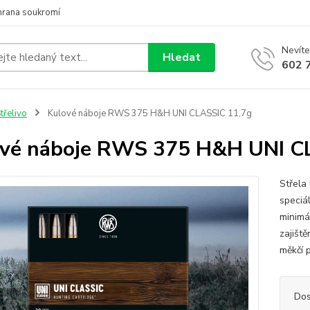
hrana soukromí
Nevíte
Hledat
602 
třelivo
Kulové náboje RWS 375 H&H UNI CLASSIC 11,7g
vé náboje RWS 375 H&H UNI C
Střela 
speciál
minimá
zajiště
měkčí p
Dos