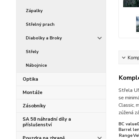
Zápalky
Střelný prach
Diabolky a Broky
Střely
Kompl
Nábojnice
Komple
Optika
Střela UN
Montáže
se minimá
Classic, 
Zásobníky
zúžená zá
SA 58 náhradní díly a
BC value0
příslušenství
Barrel l
Range
Ve
Pouzdra na zbraně