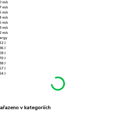
0 m/s
7 m/s
5 m/s
4 m/s
5 m/s
8 m/s
2 m/s
ergy
32 J
96 J
09 J
70 J
88 J
57 J
64 J
zařazeno v kategoriích