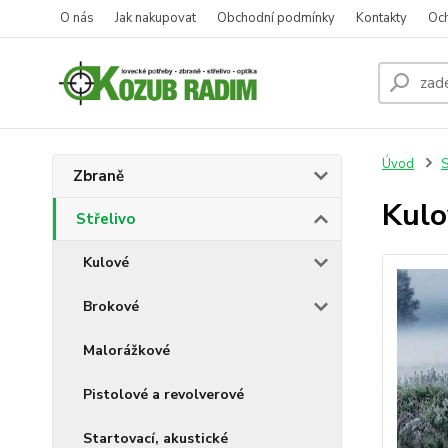
O nás
Jak nakupovat
Obchodní podmínky
Kontakty
Oc
Úvod
S
Zbraně
Kulo
Střelivo
Kulové
Brokové
Malorážkové
Pistolové a revolverové
Startovací, akustické