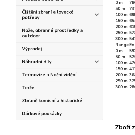
0 m
78
50 m
73
Čištění zbraní a lovecké
100 m
69
potřeby
150 m
65
200 m
61
Nože, obranné prostředky a
250 m
57
outdoor
300 m
54
Range
En
Výprodej
0 m
59
50 m
52
Náhradní díly
100 m
47
150 m
41
Termovize a Noční vidění
200 m
36
250 m
32
300 m
28
Terče
Zbraně komisní a historické
Dárkové poukázky
Zboží 