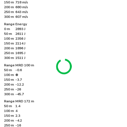
150 m
718 m/s
200 m
680 m/s
250 m
643 m/s
300 m
607 m/s
Range
Energy
0 m
2893 J
50 m
2611 J
100 m
2356 J
150 m
2114 J
200 m
1896 J
250 m
1695 J
300 m
1511 J
Range
MRD 100 m
50 m
-0.6
100 m
⊕
150 m
-3.7
200 m
-12.2
250 m
-26
300 m
-45.7
Range
MRD 172 m
50 m
1.4
100 m
4
150 m
2.3
200 m
-4.2
250 m
-16