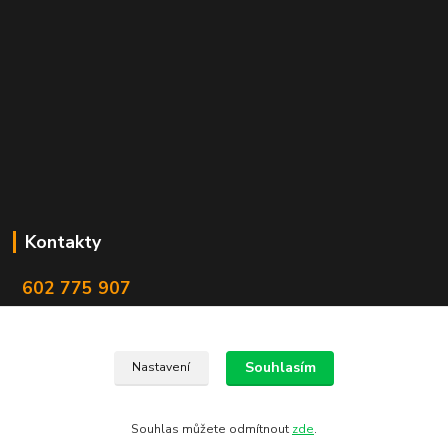
Kontakty
602 775 907
info@zbranekozub.cz
Souhlasím
Nastavení
Souhlas můžete odmítnout
zde
.
Vytvořeno na
Eshop-rychle.cz