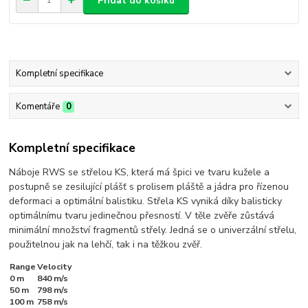
Přidat do košíku
Kompletní specifikace
Komentáře
0
Kompletní specifikace
Náboje RWS se střelou KS, která má špici ve tvaru kužele a
postupně se zesilující plášť s prolisem pláště a jádra pro řízenou
deformaci a optimální balistiku. Střela KS vyniká díky balisticky
optimálnímu tvaru jedinečnou přesností. V těle zvěře zůstává
minimální množství fragmentů střely. Jedná se o univerzální střelu,
použitelnou jak na lehčí, tak i na těžkou zvěř.
Range
Velocity
0 m
840 m/s
50 m
798 m/s
100 m
758 m/s