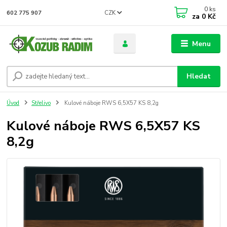
0
ks
CZK
602 775 907
za
0 Kč
Menu
Hledat
Úvod
Střelivo
Kulové náboje RWS 6,5X57 KS 8,2g
Kulové náboje RWS 6,5X57 KS
8,2g