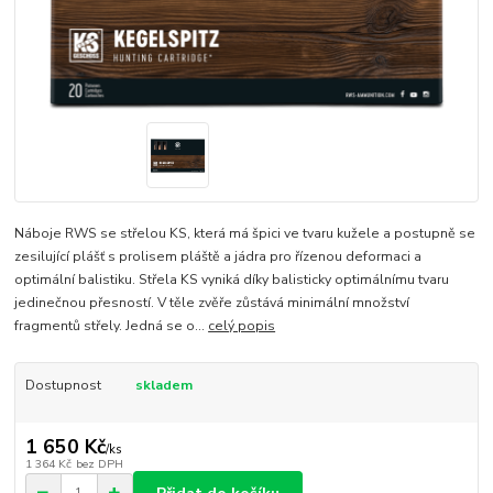
Náboje RWS se střelou KS, která má špici ve tvaru kužele a postupně se
zesilující plášť s prolisem pláště a jádra pro řízenou deformaci a
optimální balistiku. Střela KS vyniká díky balisticky optimálnímu tvaru
jedinečnou přesností. V těle zvěře zůstává minimální množství
fragmentů střely. Jedná se o...
celý popis
Dostupnost
skladem
1 650 Kč
/
ks
1 364 Kč
bez DPH