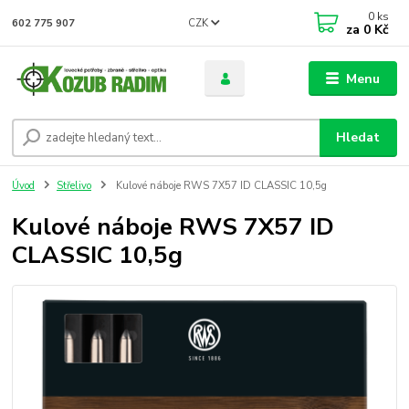
0
ks
CZK
602 775 907
za
0 Kč
Menu
Hledat
Úvod
Střelivo
Kulové náboje RWS 7X57 ID CLASSIC 10,5g
Kulové náboje RWS 7X57 ID
CLASSIC 10,5g