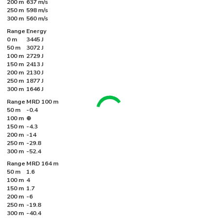
200 m
637 m/s
250 m
598 m/s
300 m
560 m/s
Range
Energy
0 m
3445 J
50 m
3072 J
100 m
2729 J
150 m
2413 J
200 m
2130 J
250 m
1877 J
300 m
1646 J
Range
MRD 100 m
50 m
-0.4
100 m
⊕
150 m
-4.3
200 m
-14
250 m
-29.8
300 m
-52.4
Range
MRD 164 m
50 m
1.6
100 m
4
150 m
1.7
200 m
-6
250 m
-19.8
300 m
-40.4