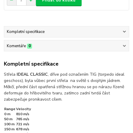
Přidat do košíku
Kompletní specifikace
Komentáře
0
Kompletní specifikace
Střela
IDEAL CLASSIC
, dříve pod označením TIG (torpedo ideal
geschoss), byla vůbec první střela na světě s dvojitým jádrem.
Měkčí, přední část opatřená střížnou hranou se po nárazu řízeně
deformuje do hřibovitého tvaru, zatímco zadní tvrdá část
zabezpečuje pronikavost cílem.
Range
Velocity
0 m
810 m/s
50 m
765 m/s
100 m
721 m/s
150 m
678 m/s