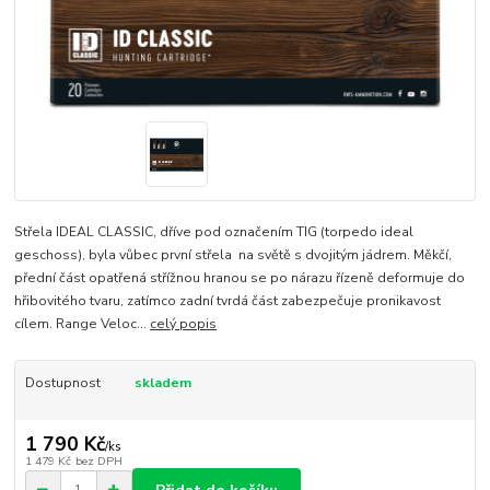
Střela IDEAL CLASSIC, dříve pod označením TIG (torpedo ideal
geschoss), byla vůbec první střela na světě s dvojitým jádrem. Měkčí,
přední část opatřená střížnou hranou se po nárazu řízeně deformuje do
hřibovitého tvaru, zatímco zadní tvrdá část zabezpečuje pronikavost
cílem. Range Veloc...
celý popis
Dostupnost
skladem
1 790 Kč
/
ks
1 479 Kč
bez DPH