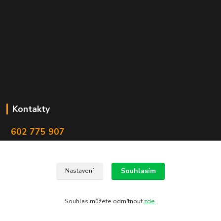
Kontakty
602 775 907
info@zbranekozub.cz
Souhlasím
Nastavení
Souhlas můžete odmítnout
zde
.
Vytvořeno na
Eshop-rychle.cz