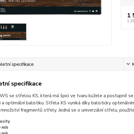
1 
1 2
etní specifikace
tní specifikace
S se střelou KS, která má špici ve tvaru kužele a postupně se ze
 a optimální balistiku. Střela KS vyniká díky balisticky optimáln
 množství fragmentů střely. Jedná se o univerzální střelu, použitel
ocity
 m/s
 m/s