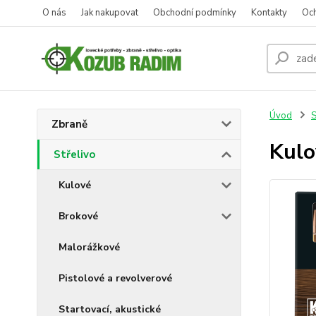
O nás
Jak nakupovat
Obchodní podmínky
Kontakty
Oc
Úvod
S
Zbraně
Kulo
Střelivo
Kulové
Brokové
Malorážkové
Pistolové a revolverové
Startovací, akustické