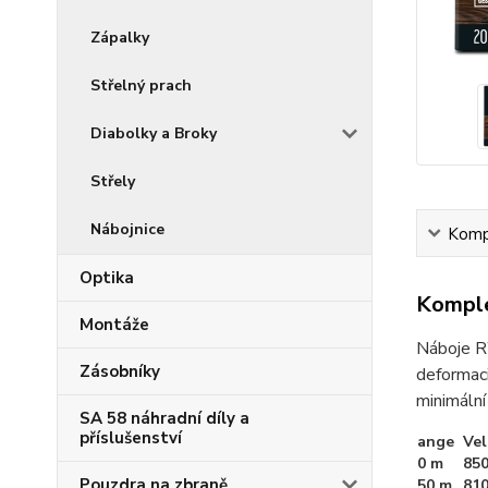
Zápalky
Střelný prach
Diabolky a Broky
Střely
Nábojnice
Kompl
Optika
Komple
Montáže
Náboje RW
Zásobníky
deformaci
minimální
SA 58 náhradní díly a
příslušenství
ange
Vel
0 m
850
Pouzdra na zbraně
50 m
810