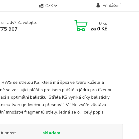
Přihlášení
CZK
 si rady? Zavolejte.
0
ks
za
0 Kč
775 907
 RWS se střelou KS, která má špici ve tvaru kužele a
ě se zesilující plášť s prolisem pláště a jádra pro řízenou
ci a optimální balistiku. Střela KS vyniká díky balisticky
lnímu tvaru jedinečnou přesností. V těle zvěře zůstává
ní množství fragmentů střely. Jedná se o...
celý popis
tupnost
skladem