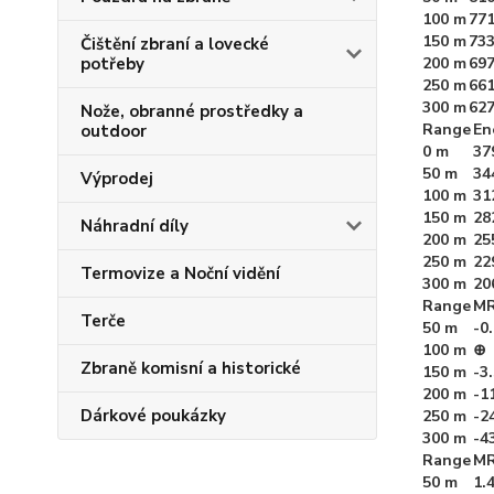
100 m
771
150 m
733
Čištění zbraní a lovecké
200 m
697
potřeby
250 m
661
300 m
627
Nože, obranné prostředky a
Range
En
outdoor
0 m
37
50 m
34
Výprodej
100 m
31
150 m
28
Náhradní díly
200 m
25
250 m
22
Termovize a Noční vidění
300 m
20
Range
MR
Terče
50 m
-0
100 m
⊕
Zbraně komisní a historické
150 m
-3
200 m
-1
Dárkové poukázky
250 m
-2
300 m
-4
Range
MR
50 m
1.