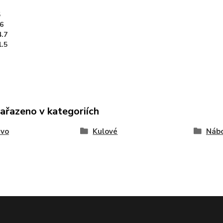
5
.6
4.7
1.5
zařazeno v kategoriích
ivo
Kulové
Náb