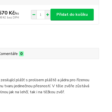
570 Kč
/
ks
Přidat do košíku
98 Kč
bez DPH
Komentáře
0
silující plášť s prolisem pláště a jádra pro řízenou
ímu tvaru jedinečnou přesností. V těle zvěře zůstává
nou jak na lehčí, tak i na těžkou zvěř.