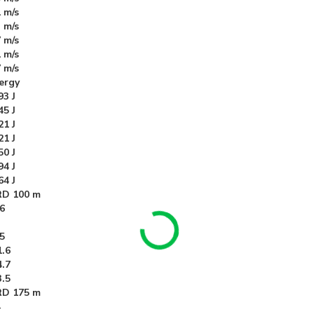
 m/s
 m/s
 m/s
 m/s
 m/s
ergy
93 J
45 J
21 J
21 J
50 J
94 J
64 J
D 100 m
.6
.5
1.6
4.7
3.5
D 175 m
4