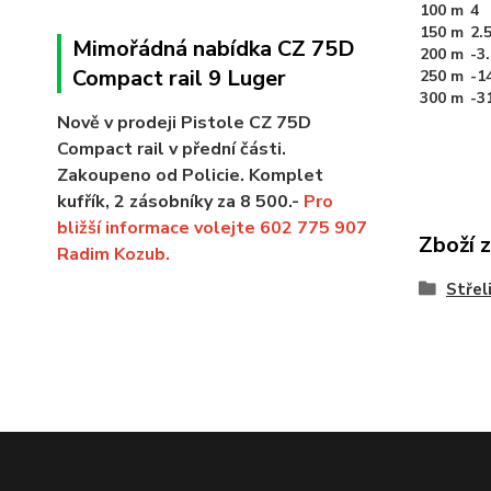
100 m
4
150 m
2.
Mimořádná nabídka CZ 75D
200 m
-3
Compact rail 9 Luger
250 m
-1
300 m
-3
Nově v prodeji Pistole CZ 75D
Compact rail v přední části.
Zakoupeno od Policie. Komplet
kufřík, 2 zásobníky za 8 500.-
Pro
bližší informace volejte 602 775 907
Zboží 
Radim Kozub.
Střel