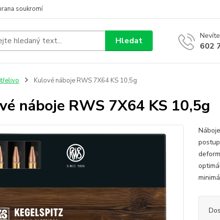
hrana soukromí
Nevíte
Hledat
602 
třelivo
Kulové náboje RWS 7X64 KS 10,5g
vé náboje RWS 7X64 KS 10,5g
Náboje
postupn
deforma
optimá
minimál
Dos