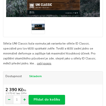
Střela UNI Classic byla vyvinuta jak varianta ke střele ID Classic,
speciálně pro lov těžší spárkaté zvěře. Tvrdší a těžší zadní jádro se
minimálně defornuje a zajišťuje tak maximální hloubkový účinek. Pro
zajištění okamžitého působení je zde, stejně jako u střely ID Classic,
měkčí přední jádro, kte...
celý popis
Dostupnost
Skladem
2 390 Kč
/
ks
1 975 Kč
bez DPH
Přidat do košíku