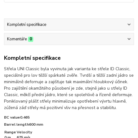
Kompletní specifikace
Komentáře
0
Kompletní specifikace
Střela UNI Classic byla vyvinuta jak varianta ke střele ID Classic,
speciálně pro lov těžší spárkaté zvěře. Tvrdší a těžší zadní jádro se
minimálně defornuje a zajišťuje tak maximální hloubkový účinek.
Pro zajištění okamžitého působení je zde, stejně jako u střely ID
Classic, měkčí přední jádro, které se spolehlivě a řízeně deformuje.
Poniklovaný plášť střely minimalizuje opotřebení vývrtu hlavně,
zúžená záď střely má pozitivní vliv na přesnost a stabilitu.
BC value0.465
Barrel length600 mm
Range
Velocity
0 m
675 m/s