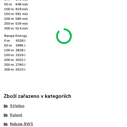
50 m
646 m/s
100 m
618 m/s
150 m
591 m/s
200 m
565 m/s
250 m
539 m/s
300 m
514 m/s
Range
Energy
0 m
4328 J
50 m
3965 J
100 m
3628 J
150 m
3318 J
200 m
3033 J
250 m
2760 J
300 m
2510 J
Zboží zařazeno v kategoriích
Střelivo
Kulové
Náboje RWS