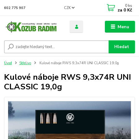
0
ks
CZK
602 775 907
za
0 Kč
Menu
Hledat
Úvod
Střelivo
Kulové náboje RWS 9,3x74R UNI CLASSIC 19,0g
Kulové náboje RWS 9,3x74R UNI
CLASSIC 19,0g