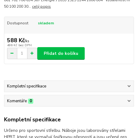
50 100 200 30...
celý popis
Dostupnost
skladem
588 Kč
/
ks
486 Kč
bez DPH
Přidat do košíku
Kompletní specifikace
Komentáře
0
Kompletní specifikace
Určeno pro sportovní střelbu. Náboje jsou laborovány střelami
HPBT, které se vyznačují špičkovou přesností a jsou určené pro