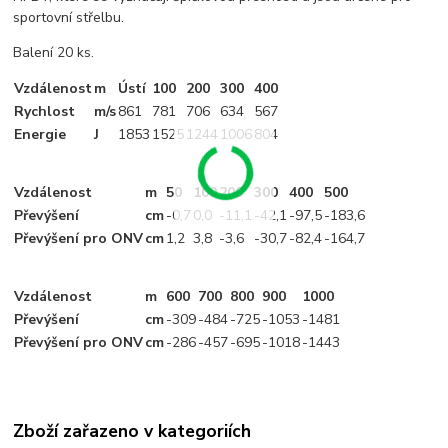
sportovní střelbu.
Balení 20 ks.
Vzdálenost
m
Ústí
100
200
300
400
Rychlost
m/s
861
781
706
634
567
Energie
J
1853
1525
1244
1006
804
Vzdálenost
m
50
100
200
300
400
500
Převýšení
cm
-0
,7
0,0
-11
,1
-42
,1
-97
,5
-183
,6
Převýšení pro ONV
cm
1
,2
3
,8
-3
,6
-30
,7
-82
,4
-164
,7
Vzdálenost
m
600
700
800
900
1000
Převýšení
cm
-309
-484
-725
-1053
-1481
Převýšení pro ONV
cm
-286
-457
-695
-1018
-1443
Zboží zařazeno v kategoriích