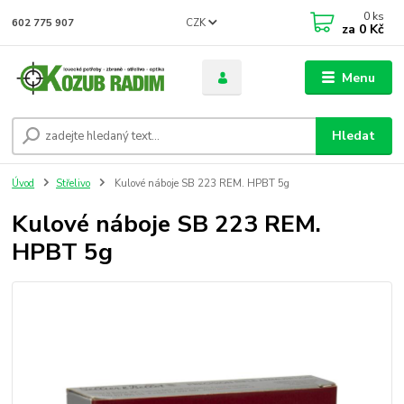
0
ks
CZK
602 775 907
za
0 Kč
Menu
Hledat
Úvod
Střelivo
Kulové náboje SB 223 REM. HPBT 5g
Kulové náboje SB 223 REM.
HPBT 5g