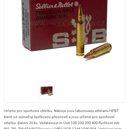
Určeno pro sportovní střelbu. Náboje jsou laborovány střelami HPBT,
které se vyznačují špičkovou přesností a jsou určené pro sportovní
střelbu. Balení 20 ks. Vzdálenost m Ústí 100 200 300 400 Rychlost m/s
861 781 706 634 567 Energie J 1853 1525 1244 1006 804 Vzdálenost m