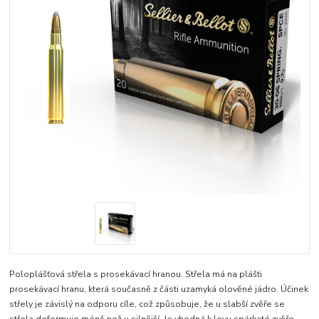
Poloplášťová střela s prosekávací hranou. Střela má na plášti
prosekávací hranu, která současně z části uzamyká olověné jádro. Účinek
střely je závislý na odporu cíle, což způsobuje, že u slabší zvěře se
střela deformuje méně než u silnější. Je vhodná k lovu spárkaté zvěře.