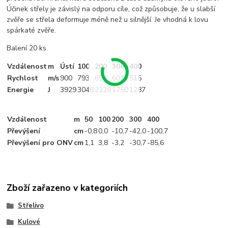
Účinek střely je závislý na odporu cíle, což způsobuje, že u slabší
zvěře se střela deformuje méně než u silnější. Je vhodná k lovu
spárkaté zvěře.
Balení 20 ks.
Vzdálenost
m
Ústí
100
200
300
400
Rychlost
m/s
900
793
693
601
515
Energie
J
3929
3048
2328
1750
1287
Vzdálenost
m
50
100
200
300
400
Převýšení
cm
-0
,8
0,0
-10
,7
-42
,0
-100
,7
Převýšení pro ONV
cm
1
,1
3
,8
-3
,2
-30
,7
-85
,6
Zboží zařazeno v kategoriích
Střelivo
Kulové