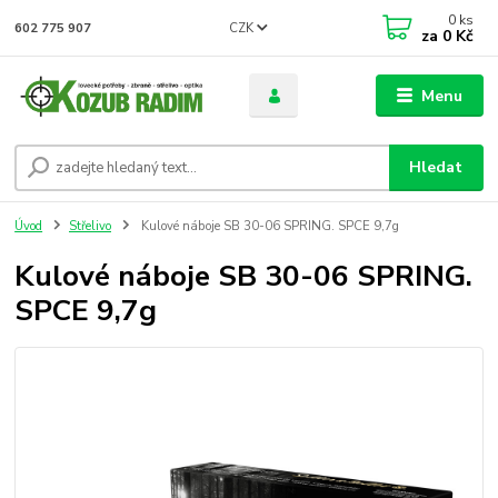
0
ks
CZK
602 775 907
za
0 Kč
Menu
Hledat
Úvod
Střelivo
Kulové náboje SB 30-06 SPRING. SPCE 9,7g
Kulové náboje SB 30-06 SPRING.
SPCE 9,7g