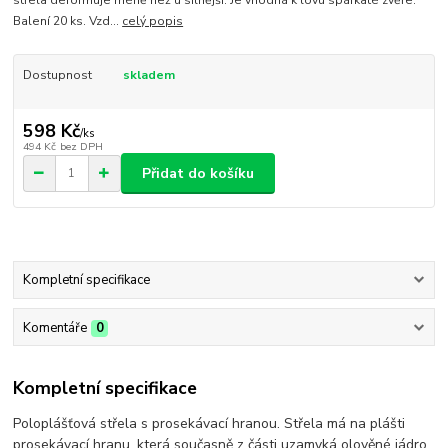
Balení 20 ks. Vzd...
celý popis
Dostupnost
skladem
598 Kč
/
ks
494 Kč
bez DPH
Přidat do košíku
Kompletní specifikace
Komentáře
0
Kompletní specifikace
Poloplášťová střela s prosekávací hranou. Střela má na plášti
prosekávací hranu, která současně z části uzamyká olověné jádro.