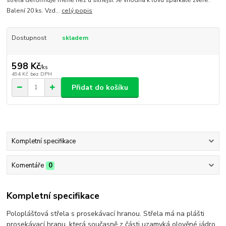
Balení 20 ks. Vzd...
celý popis
Dostupnost
skladem
598 Kč
/
ks
494 Kč
bez DPH
Přidat do košíku
Kompletní specifikace
Komentáře
0
Kompletní specifikace
Poloplášťová střela s prosekávací hranou. Střela má na plášti
prosekávací hranu, která současně z části uzamyká olověné jádro.