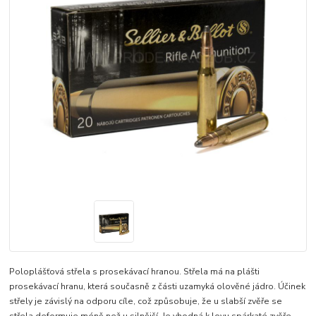
Poloplášťová střela s prosekávací hranou. Střela má na plášti
prosekávací hranu, která současně z části uzamyká olověné jádro. Účinek
střely je závislý na odporu cíle, což způsobuje, že u slabší zvěře se
střela deformuje méně než u silnější. Je vhodná k lovu spárkaté zvěře.