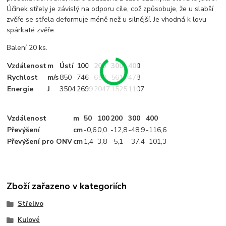
Účinek střely je závislý na odporu cíle, což způsobuje, že u slabší
zvěře se střela deformuje méně než u silnější. Je vhodná k lovu
spárkaté zvěře.
Balení 20 ks.
Vzdálenost
m
Ústí
100
200
300
400
Rychlost
m/s
850
746
650
561
478
Energie
J
3504
2699
2047
1525
1107
Vzdálenost
m
50
100
200
300
400
Převýšení
cm
-0
,6
0,0
-12
,8
-48
,9
-116
,6
Převýšení pro ONV
cm
1
,4
3
,8
-5
,1
-37
,4
-101
,3
Zboží zařazeno v kategoriích
Střelivo
Kulové