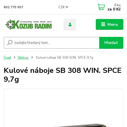
0
ks
CZK
602 775 907
za
0 Kč
Menu
Hledat
Úvod
Střelivo
Kulové náboje SB 308 WIN. SPCE 9,7g
Kulové náboje SB 308 WIN. SPCE
9,7g