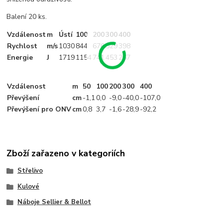
Balení 20 ks.
Vzdálenost
m
Ústí
100
200
300
400
Rychlost
m/s
1030
844
676
529
398
Energie
J
1719
1154
741
453
257
Vzdálenost
m
50
100
200
300
400
Převýšení
cm
-1
,1
0,0
-9
,0
-40
,0
-107
,0
Převýšení pro ONV
cm
0
,8
3
,7
-1
,6
-28
,9
-92
,2
Zboží zařazeno v kategoriích
Střelivo
Kulové
Náboje Sellier & Bellot