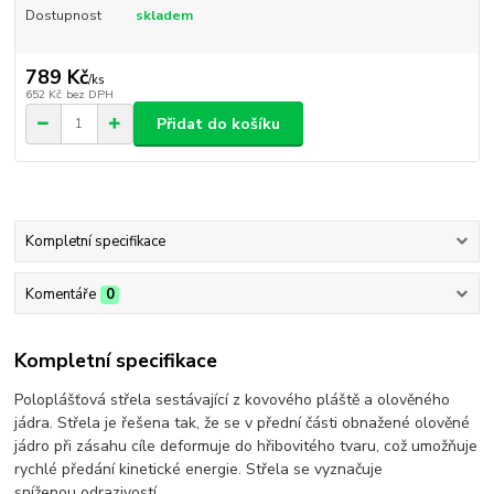
Dostupnost
skladem
789 Kč
/
ks
652 Kč
bez DPH
Přidat do košíku
Kompletní specifikace
Komentáře
0
Kompletní specifikace
Poloplášťová střela sestávající z kovového pláště a olověného
jádra. Střela je řešena tak, že se v přední části obnažené olověné
jádro při zásahu cíle deformuje do hřibovitého tvaru, což umožňuje
rychlé předání kinetické energie. Střela se vyznačuje
sníženou odrazivostí.