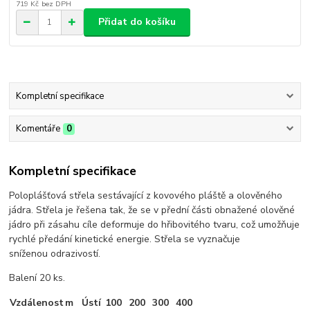
719 Kč
bez DPH
Přidat do košíku
Kompletní specifikace
Komentáře
0
Kompletní specifikace
Poloplášťová střela sestávající z kovového pláště a olověného
jádra. Střela je řešena tak, že se v přední části obnažené olověné
jádro při zásahu cíle deformuje do hřibovitého tvaru, což umožňuje
rychlé předání kinetické energie. Střela se vyznačuje
sníženou odrazivostí.
Balení 20 ks.
Vzdálenost
m
Ústí
100
200
300
400