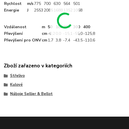
Rychlost
m/s
775
700
630
564
501
Energie
J
2553
2085
1688
1352
1068
Vzdálenost
m
50
100
200
300
400
Převýšení
cm
-0
,2
0,0
-15
,1
-55
,0
-125
,8
Převýšení pro ONV
cm
1
,7
3
,8
-7
,4
-43
,5
-110
,6
Zboží zařazeno v kategoriích
Střelivo
Kulové
Náboje Sellier & Bellot