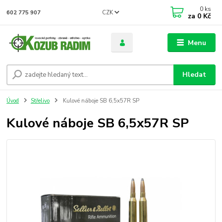
0
ks
CZK
602 775 907
za
0 Kč
Menu
Hledat
Úvod
Střelivo
Kulové náboje SB 6,5x57R SP
Kulové náboje SB 6,5x57R SP