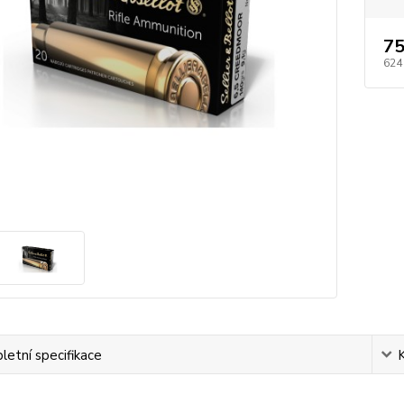
75
624
etní specifikace