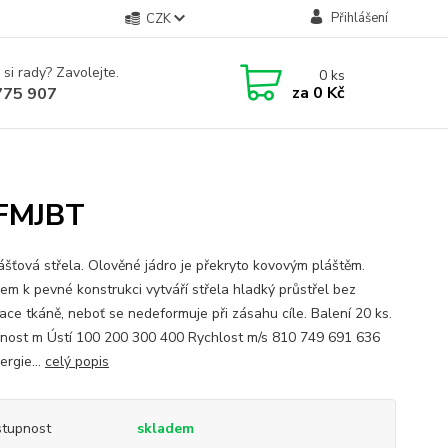
Přihlášení
CZK
 si rady? Zavolejte.
0
ks
za
0 Kč
775 907
 FMJBT
ášťová střela. Olověné jádro je překryto kovovým pláštěm.
em k pevné konstrukci vytváří střela hladký průstřel bez
ace tkáně, neboť se nedeformuje při zásahu cíle. Balení 20 ks.
nost m Ústí 100 200 300 400 Rychlost m/s 810 749 691 636
ergie...
celý popis
tupnost
skladem