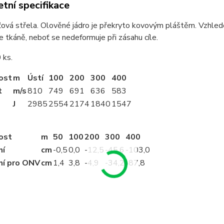
tní specifikace
ová střela. Olověné jádro je překryto kovovým pláštěm. Vzhlede
 tkáně, neboť se nedeformuje při zásahu cíle.
 ks.
ost
m
Ústí
100
200
300
400
t
m/s
810
749
691
636
583
J
2985
2554
2174
1840
1547
ost
m
50
100
200
300
400
ní
cm
-0
,5
0,0
-12
,5
-45
,6
-103
,0
ní pro ONV
cm
1
,4
3
,8
-4
,9
-34
,2
-87
,8