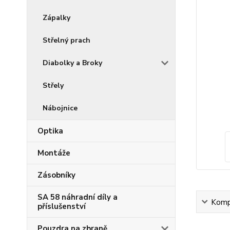
Zápalky
Střelný prach
Diabolky a Broky
Střely
Nábojnice
Optika
Montáže
Zásobníky
SA 58 náhradní díly a
Kompl
příslušenství
Pouzdra na zbraně