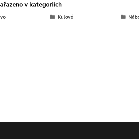
zařazeno v kategoriích
ivo
Kulové
Nábo