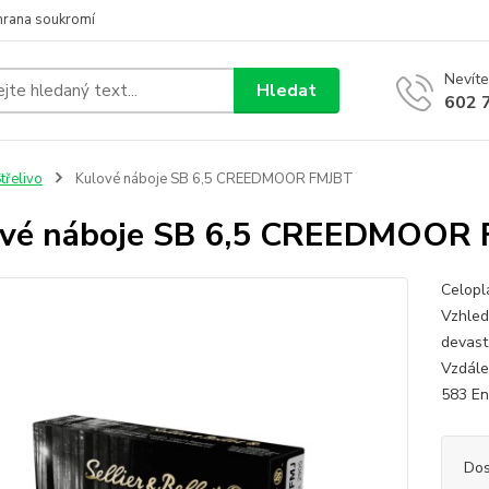
hrana soukromí
Nevíte
Hledat
602 
třelivo
Kulové náboje SB 6,5 CREEDMOOR FMJBT
ové náboje SB 6,5 CREEDMOOR
Celopl
Vzhled
devast
Vzdále
583 En
Dos