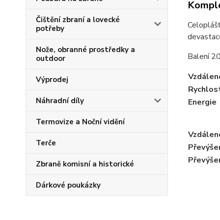
Komple
Čištění zbraní a lovecké
Celoplášť
potřeby
devastace
Nože, obranné prostředky a
Balení 20
outdoor
Vzdálen
Výprodej
Rychlos
Náhradní díly
Energie
Termovize a Noční vidění
Vzdálen
Terče
Převýše
Převýše
Zbraně komisní a historické
Dárkové poukázky