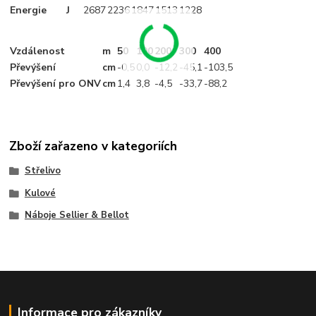
Energie
J
2687
2236
1847
1513
1228
Vzdálenost
m
50
100
200
300
400
Převýšení
cm
-0
,5
0,0
-12
,2
-45
,1
-103
,5
Převýšení pro ONV
cm
1
,4
3
,8
-4
,5
-33
,7
-88
,2
Zboží zařazeno v kategoriích
Střelivo
Kulové
Náboje Sellier & Bellot
Informace pro zákazníky