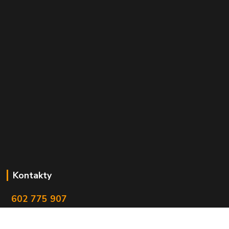
Kontakty
602 775 907
info@zbranekozub.cz