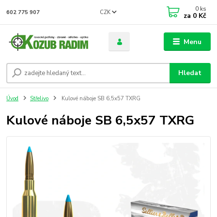
0
ks
CZK
602 775 907
za
0 Kč
Menu
Hledat
Úvod
Střelivo
Kulové náboje SB 6,5x57 TXRG
Kulové náboje SB 6,5x57 TXRG