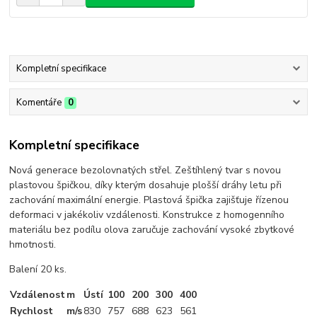
Kompletní specifikace
Komentáře
0
Kompletní specifikace
Nová generace bezolovnatých střel. Zeštíhlený tvar s novou
plastovou špičkou, díky kterým dosahuje plošší dráhy letu při
zachování maximální energie. Plastová špička zajišťuje řízenou
deformaci v jakékoliv vzdálenosti. Konstrukce z homogenního
materiálu bez podílu olova zaručuje zachování vysoké zbytkové
hmotnosti.
Balení 20 ks.
Vzdálenost
m
Ústí
100
200
300
400
Rychlost
m/s
830
757
688
623
561