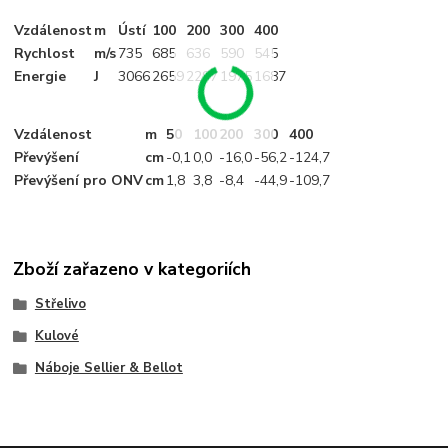
Vzdálenost
m
Ústí
100
200
300
400
Rychlost
m/s
735
685
636
590
545
Energie
J
3066
2659
2297
1975
1687
Vzdálenost
m
50
100
200
300
400
Převýšení
cm
-0
,1
0,0
-16
,0
-56
,2
-124
,7
Převýšení pro ONV
cm
1
,8
3
,8
-8
,4
-44
,9
-109
,7
Zboží zařazeno v kategoriích
Střelivo
Kulové
Náboje Sellier & Bellot