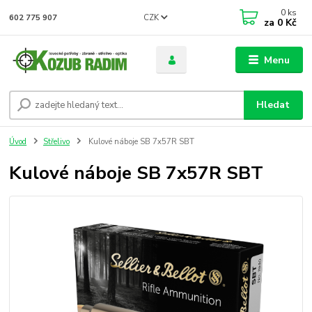
0
ks
CZK
602 775 907
za
0 Kč
Menu
Hledat
Úvod
Střelivo
Kulové náboje SB 7x57R SBT
Kulové náboje SB 7x57R SBT