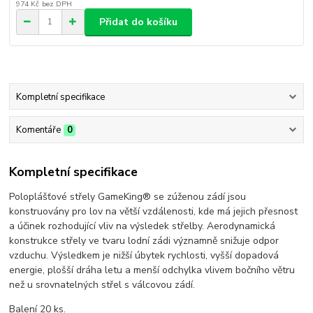
974 Kč
bez DPH
Přidat do košíku
Kompletní specifikace
Komentáře
0
Kompletní specifikace
Poloplášťové střely GameKing® se zúženou zádí jsou
konstruovány pro lov na větší vzdálenosti, kde má jejich přesnost
a účinek rozhodující vliv na výsledek střelby. Aerodynamická
konstrukce střely ve tvaru lodní zádi významně snižuje odpor
vzduchu. Výsledkem je nižší úbytek rychlosti, vyšší dopadová
energie, plošší dráha letu a menší odchylka vlivem bočního větru
než u srovnatelných střel s válcovou zádí.
Balení 20 ks.