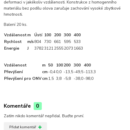
deformaci v jakékoliv vzdálenosti. Konstrukce z homogenního
materiálu bez podílu olova zaručuje zachování vysoké zbytkové
hmotnosti.
Balení 20 ks.
Vzdálenost
m
Ústí
100
200
300
400
Rychlost
m/s
804
730
661
595
533
Energie
J
3782
3121
2555
2073
1663
Vzdálenost
m
50
100
200
300
400
Převýšení
cm
-0
,4
0,0
-13
,5
-49
,5
-113
,3
Převýšení pro ONV
cm
1
,5
3
,8
-5
,8
-38
,0
-98
,0
Komentáře
0
Zatím nikdo komentář nepřidal. Buďte první.
Přidat komentář