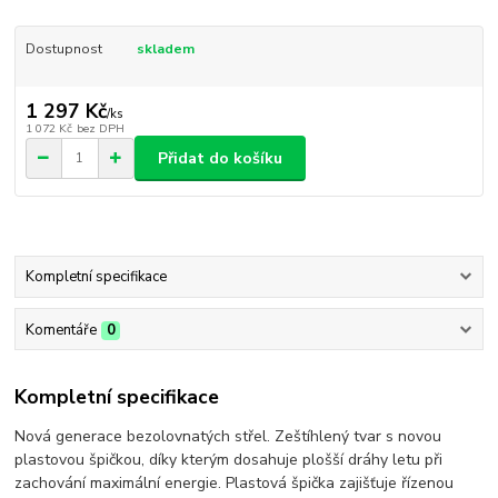
Dostupnost
skladem
1 297 Kč
/
ks
1 072 Kč
bez DPH
Přidat do košíku
Kompletní specifikace
Komentáře
0
Kompletní specifikace
Nová generace bezolovnatých střel. Zeštíhlený tvar s novou
plastovou špičkou, díky kterým dosahuje plošší dráhy letu při
zachování maximální energie. Plastová špička zajišťuje řízenou