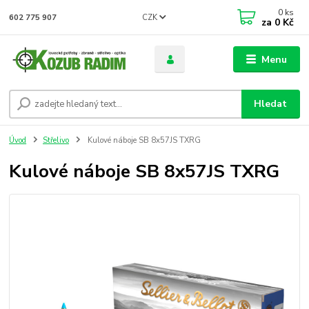
0
ks
CZK
602 775 907
za
0 Kč
Menu
Hledat
Úvod
Střelivo
Kulové náboje SB 8x57JS TXRG
Kulové náboje SB 8x57JS TXRG