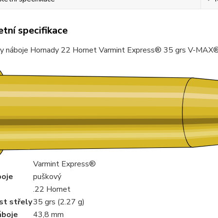
tní specifikace
y náboje Hornady 22 Hornet Varmint Express® 35 grs V-MAX
Varmint Express®
boje
puškový
.22 Hornet
t střely
35 grs (2.27 g)
áboje
43,8 mm