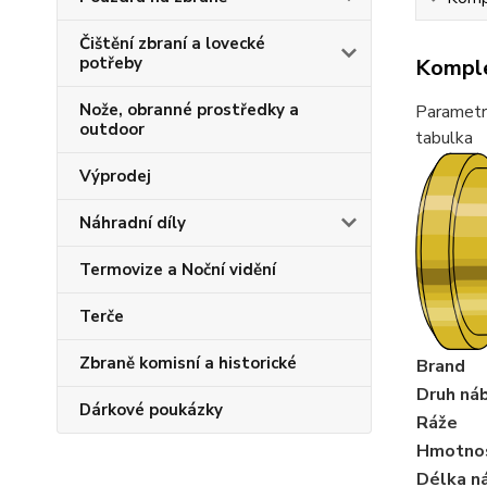
Čištění zbraní a lovecké
potřeby
Komple
Nože, obranné prostředky a
Parametr
outdoor
tabulka
Výprodej
Náhradní díly
Termovize a Noční vidění
Terče
Zbraně komisní a historické
Brand
Druh ná
Dárkové poukázky
Ráže
Hmotnos
Délka n