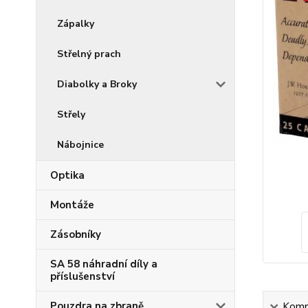
Zápalky
Střelný prach
Diabolky a Broky
Střely
Nábojnice
Optika
Montáže
Zásobníky
SA 58 náhradní díly a
příslušenství
Pouzdra na zbraně
Kompl