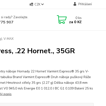
Přihlášení
CZK
 si rady? Zavolejte.
0
ks
za
0 Kč
775 907
2g), V-MAX
ess, .22 Hornet., 35GR
try náboje Hornady 22 Hornet Varmint Express® 35 grs V-
abulka Brand Varmint Express® Druh náboje puškový Ráže
rnet Hmotnost střely 35 grs (2.27 g) Délka náboje 43,8 mm
st V0 945,0 m/s Energie E0 1 012,0 J BC G1 0.109 Balení 25 ks
lý popis