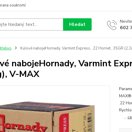
hrana soukromí
Nevíte
Hledat
602 
třelivo
Kulové nabojeHornady, Varmint Express, .22 Hornet., 35GR (2,
vé nabojeHornady, Varmint Expr
g), V-MAX
Parame
MAX® t
.22 Ho
Rychlo
...
ce