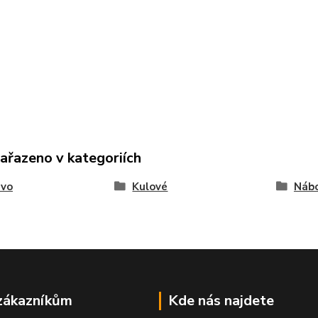
zařazeno v kategoriích
ivo
Kulové
Nábo
zákazníkům
Kde nás najdete