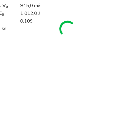
t V
945,0 m/s
0
E
1 012,0 J
0
0.109
 ks