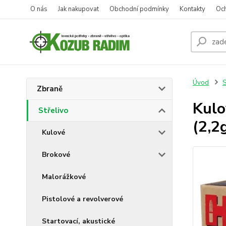
O nás
Jak nakupovat
Obchodní podmínky
Kontakty
Oc
Úvod
S
Zbraně
Kulo
Střelivo
(2,2
Kulové
Brokové
Malorážkové
Pistolové a revolverové
Startovací, akustické