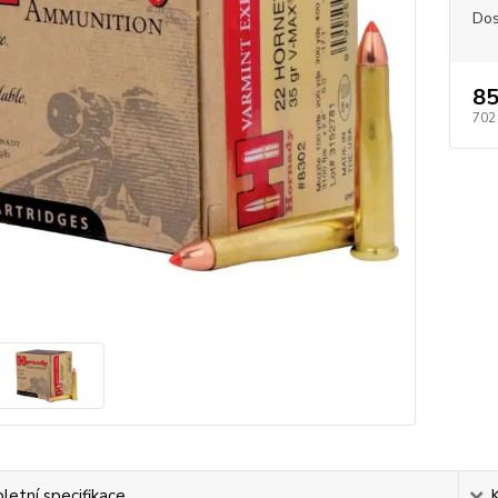
Dos
85
702
etní specifikace