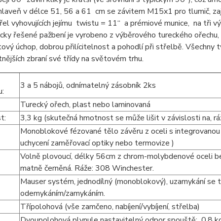
hlaveň v délce 51, 56 a 61 cm se závitem M15x1 pro tlumič, za
třel vyhovujících jejímu twistu = 11“ a prémiové munice, na tři 
ky řešené pažbení je vyrobeno z výběrového tureckého ořechu, 
ový úchop, dobrou přilícitelnost a pohodlí při střelbě. Všechny 
nějších zbraní své třídy na světovém trhu.
3 a 5 nábojů, odnímatelný zásobník 2ks
u:
Turecký ořech, plast nebo laminovaná
st:
3,3 kg (skutečná hmotnost se může lišit v závislosti na, rá
Monoblokové fézované tělo závěru z oceli s integrovanou p
uchycení zaměřovací optiky nebo termovize )
Volně plovoucí, délky 56cm z chrom-molybdenové oceli b
:
matně černěná. Ráže: 308 Winchester.
Mauser systém, jednodílný (monoblokový), uzamykání se 
odemykáním/zamykáním.
Třípolohová (vše zamčeno, nabíjení/vybíjení, střelba)
:
Dvoupolohová plynule nastavitelný odpor spouště: 0,8 kg