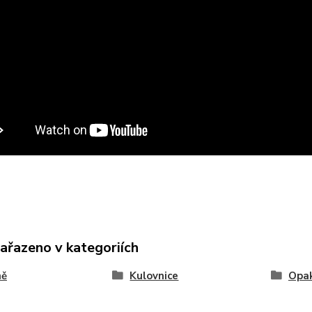
zařazeno v kategoriích
ně
Kulovnice
Opak