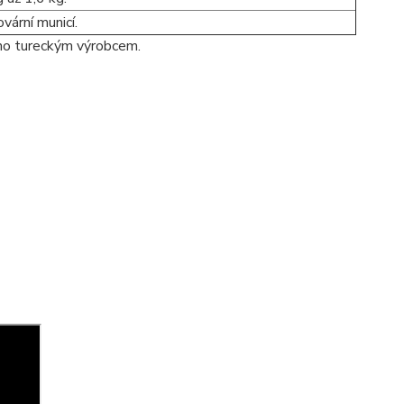
ární municí.
no tureckým výrobcem.