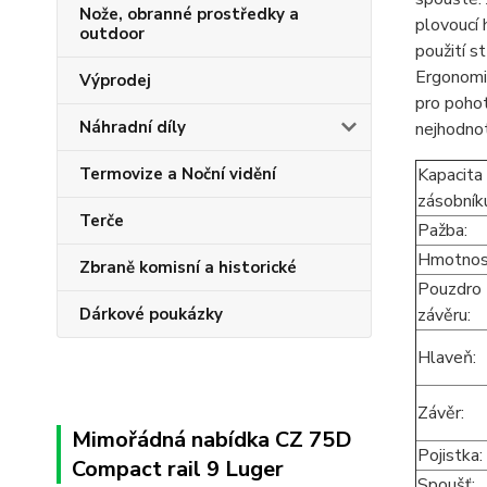
Nože, obranné prostředky a
plovoucí 
outdoor
použití s
Ergonomic
Výprodej
pro pohot
Náhradní díly
nejhodnot
Termovize a Noční vidění
Kapacita
zásobník
Terče
Pažba:
Hmotno
Zbraně komisní a historické
Pouzdro
Dárkové poukázky
závěru:
Hlaveň
Závěr:
Mimořádná nabídka CZ 75D
Pojistka:
Compact rail 9 Luger
Spoušť