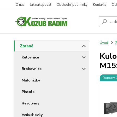
O nás
Jak nakupovat
Obchodní podmínky
Kontakty
Oc
Úvod
Z
Zbraně
Kul
Kulovnice
M15
Brokovnice
Doprava
Malorážky
Pistole
Revolvery
Vzduchovky