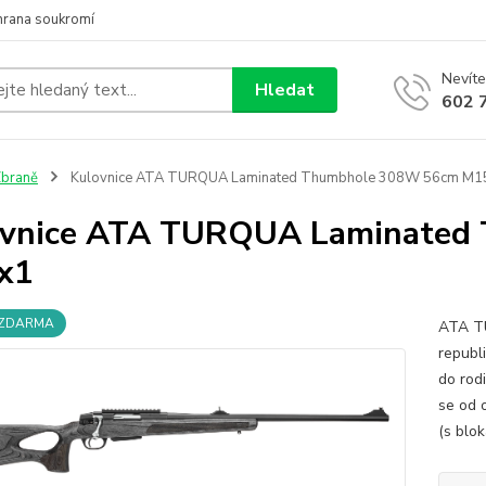
hrana soukromí
Nevíte
Hledat
602 
braně
Kulovnice ATA TURQUA Laminated Thumbhole 308W 56cm M1
ovnice ATA TURQUA Laminated
x1
 ZDARMA
ATA TU
republ
do rod
se od 
(s blo