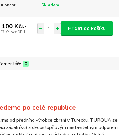
tupnost
Skladem
 100 Kč
/
ks
Přidat do košíku
397 Kč
bez DPH
Komentáře
0
ved
eme po celé republice
Arms od předního výrobce zbraní v Turecku. TURQUA se
okací zápalníku) a dvoustupňovým nastavitelným odporem
ožňuje rychlejší nabíjení a následnou střelbu. Volně