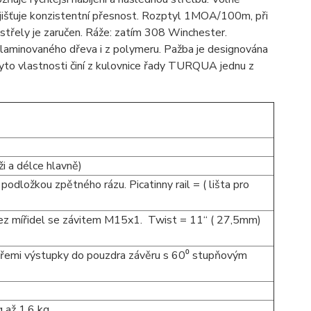
jišťuje konzistentní přesnost. Rozptyl 1MOA/100m, při
výstřely je zaručen. Ráže: zatím 308 Winchester.
laminovaného dřeva i z polymeru. Pažba je designována
tyto vlastnosti činí z kulovnice řady TURQUA jednu z
ži a délce hlavně)
odložkou zpětného rázu. Picatinny rail = ( lišta pro
ez mířidel se závitem M15x1. Twist = 11“ ( 27,5mm)
třemi výstupky do pouzdra závěru s 60⁰ stupňovým
 až 1,6 kg.