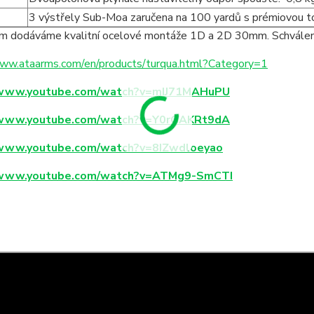
3 výstřely Sub-Moa zaručena na 100 yardů s prémiovou tov
ím dodáváme kvalitní ocelové montáže 1D a 2D 30mm. Schvále
www.ataarms.com/en/products/turqua.html?Category=1
/www.youtube.com/watch?v=mIJ71MAHuPU
/www.youtube.com/watch?v=Y0rGAKRt9dA
/www.youtube.com/watch?v=8IZwdloeyao
/www.youtube.com/watch?v=ATMg9-SmCTI