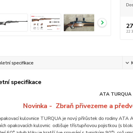
Dos
27
22 
etní specifikace
tní specifikace
ATA TURQUA
Novinka - Zbraň přivezeme a před
opakovací kulovnice TURQUA je nový přírůstek do rodiny ATA 
ích opakovacích kulovnic odlišuje třístupňovou pojistkou (s bl
Její 60° zdvih kliky je kratší (ve srovnání s typickým 90°), což um