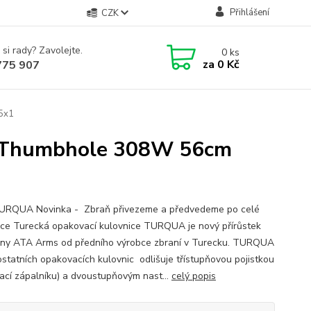
Přihlášení
CZK
 si rady? Zavolejte.
0
ks
za
0 Kč
775 907
5x1
 Thumbhole 308W 56cm
RQUA Novinka - Zbraň přivezeme a předvedeme po celé
ice Turecká opakovací kulovnice TURQUA je nový přírůstek
iny ATA Arms od předního výrobce zbraní v Turecku. TURQUA
ostatních opakovacích kulovnic odlišuje třístupňovou pojistkou
kací zápalníku) a dvoustupňovým nast...
celý popis