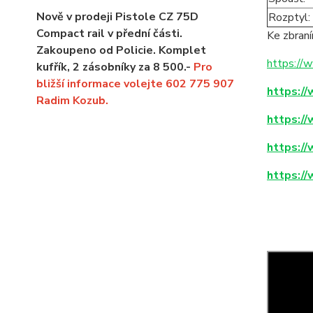
Nově v prodeji Pistole CZ 75D
Rozptyl:
Compact rail v přední části.
Ke zbran
Zakoupeno od Policie. Komplet
https://
kufřík, 2 zásobníky za 8 500.-
Pro
bližší informace volejte 602 775 907
https:/
Radim Kozub.
https:/
https:/
https:/