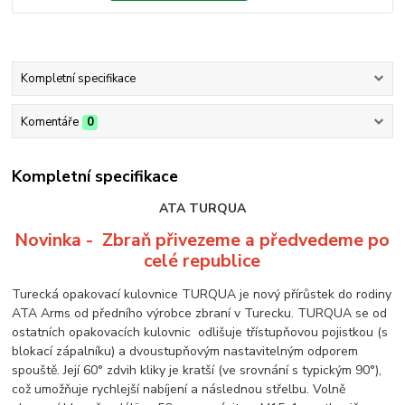
Kompletní specifikace
Komentáře
0
Kompletní specifikace
ATA TURQUA
Novinka - Zbraň přivezeme a předved
eme po
celé republice
Turecká opakovací kulovnice TURQUA je nový přírůstek do rodiny
ATA Arms od předního výrobce zbraní v Turecku. TURQUA se od
ostatních opakovacích kulovnic odlišuje třístupňovou pojistkou (s
blokací zápalníku) a dvoustupňovým nastavitelným odporem
spouště. Její 60° zdvih kliky je kratší (ve srovnání s typickým 90°),
což umožňuje rychlejší nabíjení a následnou střelbu. Volně