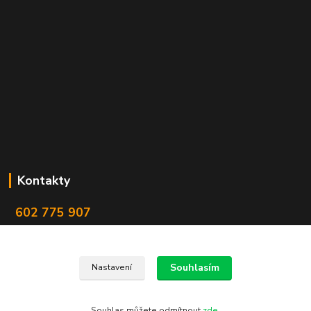
Kontakty
602 775 907
info@zbranekozub.cz
Souhlasím
Nastavení
Souhlas můžete odmítnout
zde
.