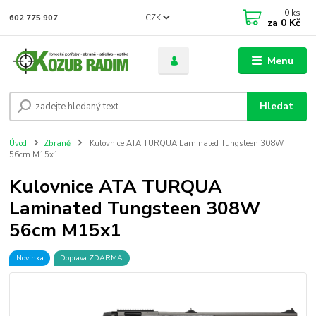
0
ks
CZK
602 775 907
za
0 Kč
Menu
Hledat
Úvod
Zbraně
Kulovnice ATA TURQUA Laminated Tungsteen 308W
56cm M15x1
Kulovnice ATA TURQUA
Laminated Tungsteen 308W
56cm M15x1
Novinka
Doprava ZDARMA