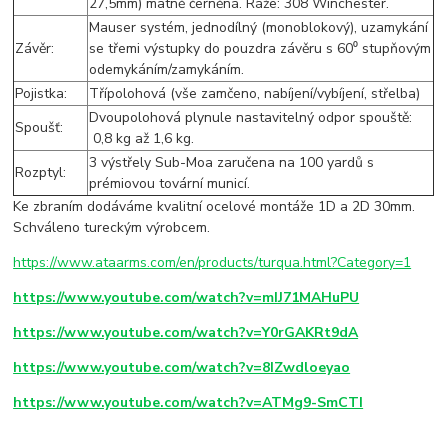
27,5mm) matně černěná. Ráže: 308 Winchester.
Mauser systém, jednodílný (monoblokový), uzamykání
Závěr:
se třemi výstupky do pouzdra závěru s 60⁰ stupňovým
odemykáním/zamykáním.
Pojistka:
Třípolohová (vše zamčeno, nabíjení/vybíjení, střelba)
Dvoupolohová plynule nastavitelný odpor spouště:
Spoušť:
0,8 kg až 1,6 kg.
3 výstřely Sub-Moa zaručena na 100 yardů s
Rozptyl:
prémiovou tovární municí.
Ke zbraním dodáváme kvalitní ocelové montáže 1D a 2D 30mm.
Schváleno tureckým výrobcem.
https://www.ataarms.com/en/products/turqua.html?Category=1
https://www.youtube.com/watch?v=mIJ71MAHuPU
https://www.youtube.com/watch?v=Y0rGAKRt9dA
https://www.youtube.com/watch?v=8IZwdloeyao
https://www.youtube.com/watch?v=ATMg9-SmCTI