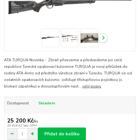
ATA TURQUA Novinka - Zbraň přivezeme a předvedeme po celé
republice Turecká opakovací kulovnice TURQUA je nový přírůstek do
rodiny ATA Arms od předního výrobce zbraní v Turecku. TURQUA se od
ostatních opakovacích kulovnic odlišuje třístupňovou pojistkou (s
blokací zápalníku) a dvoustupňovým nast...
celý popis
Dostupnost
Skladem
25 200 Kč
/
ks
20 826 Kč
bez DPH
Přidat do košíku