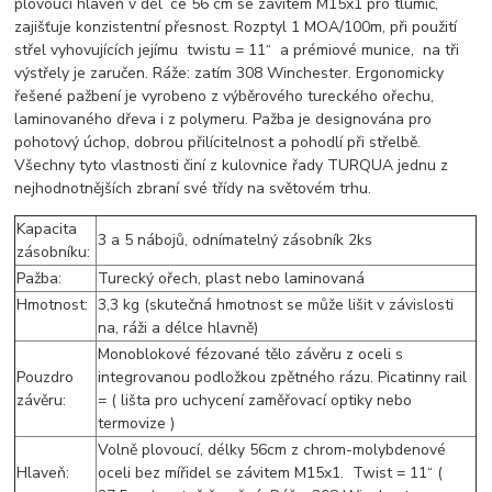
plovoucí hlaveň v dél¨ce 56 cm se závitem M15x1 pro tlumič,
zajišťuje konzistentní přesnost. Rozptyl 1 MOA/100m, při použití
střel vyhovujících jejímu twistu = 11“ a prémiové munice, na tři
výstřely je zaručen. Ráže: zatím 308 Winchester. Ergonomicky
řešené pažbení je vyrobeno z výběrového tureckého ořechu,
laminovaného dřeva i z polymeru. Pažba je designována pro
pohotový úchop, dobrou přilícitelnost a pohodlí při střelbě.
Všechny tyto vlastnosti činí z kulovnice řady TURQUA jednu z
nejhodnotnějších zbraní své třídy na světovém trhu.
Kapacita
3 a 5 nábojů, odnímatelný zásobník 2ks
zásobníku:
Pažba:
Turecký ořech, plast nebo laminovaná
Hmotnost:
3,3 kg (skutečná hmotnost se může lišit v závislosti
na, ráži a délce hlavně)
Monoblokové fézované tělo závěru z oceli s
Pouzdro
integrovanou podložkou zpětného rázu. Picatinny rail
závěru:
= ( lišta pro uchycení zaměřovací optiky nebo
termovize )
Volně plovoucí, délky 56cm z chrom-molybdenové
Hlaveň:
oceli bez mířidel se závitem M15x1. Twist = 11“ (