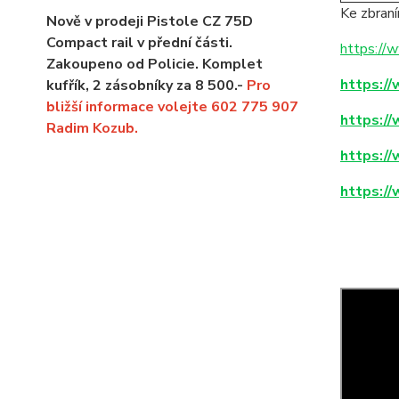
Ke zbran
Nově v prodeji Pistole CZ 75D
Compact rail v přední části.
https://
Zakoupeno od Policie. Komplet
https:/
kufřík, 2 zásobníky za 8 500.-
Pro
bližší informace volejte 602 775 907
https:/
Radim Kozub.
https:/
https:/