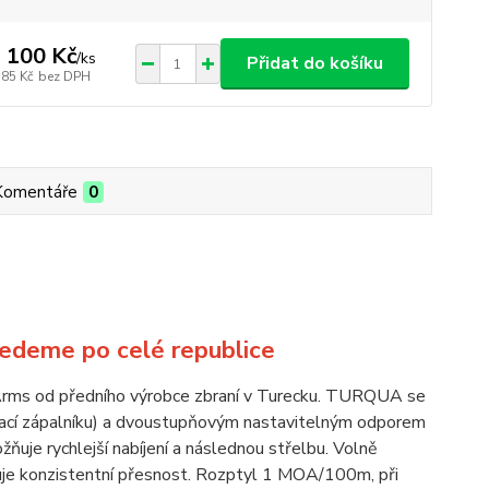
 100 Kč
/
ks
Přidat do košíku
785 Kč
bez DPH
Komentáře
0
ved
eme po celé republice
Arms od předního výrobce zbraní v Turecku. TURQUA se
okací zápalníku) a dvoustupňovým nastavitelným odporem
ožňuje rychlejší nabíjení a následnou střelbu. Volně
ťuje konzistentní přesnost. Rozptyl 1 MOA/100m, při