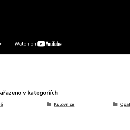
zařazeno v kategoriích
ně
Kulovnice
Opak