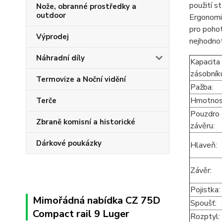
použití s
Nože, obranné prostředky a
outdoor
Ergonomic
pro pohot
Výprodej
nejhodnot
Náhradní díly
Kapacita
zásobník
Termovize a Noční vidění
Pažba:
Hmotno
Terče
Pouzdro
Zbraně komisní a historické
závěru:
Dárkové poukázky
Hlaveň
Závěr:
Pojistka:
Mimořádná nabídka CZ 75D
Spoušť
Compact rail 9 Luger
Rozptyl: