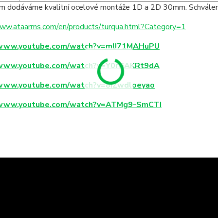
ím dodáváme kvalitní ocelové montáže 1D a 2D 30mm. Schvále
www.ataarms.com/en/products/turqua.html?Category=1
/www.youtube.com/watch?v=mIJ71MAHuPU
/www.youtube.com/watch?v=Y0rGAKRt9dA
/www.youtube.com/watch?v=8IZwdloeyao
/www.youtube.com/watch?v=ATMg9-SmCTI