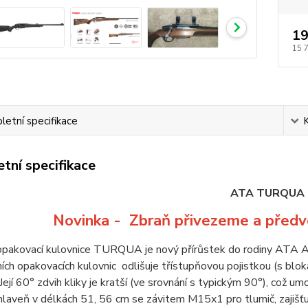
19
15 
etní specifikace
tní specifikace
ATA TURQUA
Novinka - Zbraň přivezeme a před
opakovací kulovnice TURQUA je nový přírůstek do rodiny ATA 
ích opakovacích kulovnic odlišuje třístupňovou pojistkou (s bl
Její 60° zdvih kliky je kratší (ve srovnání s typickým 90°), což um
hlaveň v délkách 51, 56 cm se závitem M15x1 pro tlumič, zajiš