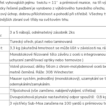
třel vyhovujících jejímu twistu = 11“ a prémiové munice, na tři 
ky řešené pažbení je vyrobeno z výběrového tureckého ořechu, 
ový úchop, dobrou přilícitelnost a pohodlí při střelbě. Všechny 
nějších zbraní své třídy na světovém trhu.
3 a 5 nábojů, odnímatelný zásobník 2ks
u:
Turecký ořech, plast nebo laminovaná
st:
3,3 kg (skutečná hmotnost se může lišit v závislosti na, rá
Monoblokové fézované tělo závěru z oceli s integrovanou p
uchycení zaměřovací optiky nebo termovize )
Volně plovoucí, délky 56cm z chrom-molybdenové oceli b
:
matně černěná. Ráže: 308 Winchester.
Mauser systém, jednodílný (monoblokový), uzamykání se 
odemykáním/zamykáním.
Třípolohová (vše zamčeno, nabíjení/vybíjení, střelba)
:
Dvoupolohová plynule nastavitelný odpor spouště: 0,8 kg
3 výstřely Sub-Moa zaručena na 100 yardů s prémiovou tov