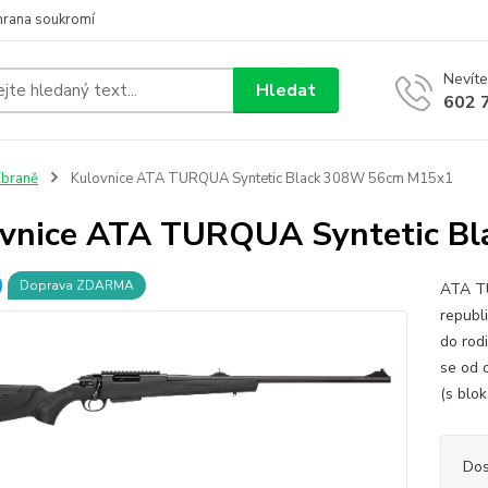
hrana soukromí
Nevíte
Hledat
602 
braně
Kulovnice ATA TURQUA Syntetic Black 308W 56cm M15x1
vnice ATA TURQUA Syntetic B
Doprava ZDARMA
ATA TU
republ
do rod
se od 
(s blo
Dos