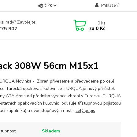
Přihlášení
CZK
 si rady? Zavolejte.
0
ks
za
0 Kč
775 907
lack 308W 56cm M15x1
RQUA Novinka - Zbraň přivezeme a předvedeme po celé
ice Turecká opakovací kulovnice TURQUA je nový přírůstek
iny ATA Arms od předního výrobce zbraní v Turecku. TURQUA
ostatních opakovacích kulovnic odlišuje třístupňovou pojistkou
kací zápalníku) a dvoustupňovým nast...
celý popis
tupnost
Skladem