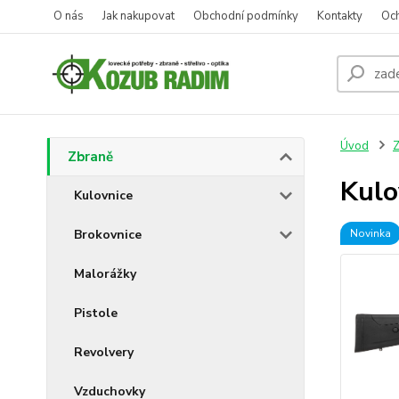
O nás
Jak nakupovat
Obchodní podmínky
Kontakty
Oc
Úvod
Z
Zbraně
Kulo
Kulovnice
Brokovnice
Novinka
Malorážky
Pistole
Revolvery
Vzduchovky