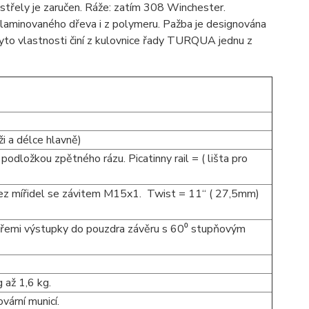
výstřely je zaručen. Ráže: zatím 308 Winchester.
laminovaného dřeva i z polymeru. Pažba je designována
tyto vlastnosti činí z kulovnice řady TURQUA jednu z
ži a délce hlavně)
odložkou zpětného rázu. Picatinny rail = ( lišta pro
ez mířidel se závitem M15x1. Twist = 11“ ( 27,5mm)
třemi výstupky do pouzdra závěru s 60⁰ stupňovým
 až 1,6 kg.
ární municí.