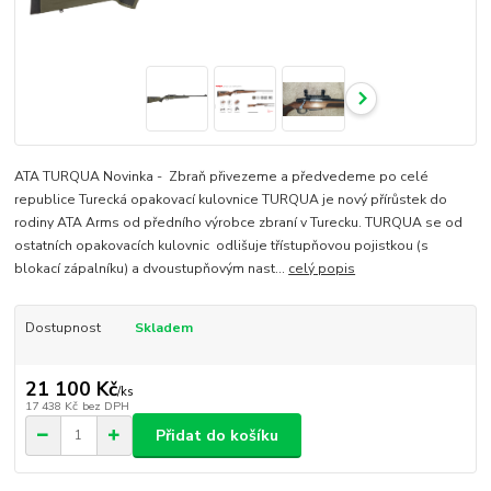
ATA TURQUA Novinka - Zbraň přivezeme a předvedeme po celé
republice Turecká opakovací kulovnice TURQUA je nový přírůstek do
rodiny ATA Arms od předního výrobce zbraní v Turecku. TURQUA se od
ostatních opakovacích kulovnic odlišuje třístupňovou pojistkou (s
blokací zápalníku) a dvoustupňovým nast...
celý popis
Dostupnost
Skladem
21 100 Kč
/
ks
17 438 Kč
bez DPH
Přidat do košíku