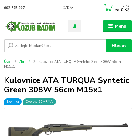
0
ks
CZK
602 775 907
za
0 Kč
Menu
Hledat
Úvod
Zbraně
Kulovnice ATA TURQUA Syntetic Green 308W 56cm
M15x1
Kulovnice ATA TURQUA Syntetic
Green 308W 56cm M15x1
Novinka
Doprava ZDARMA