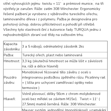
střel vyhovujících jejímu twistu = 11“ a prémiové munice, na tři
výstřely je zaručen. Ráže: zatím 308 Winchester. Ergonomicky
řešené pažbení je vyrobeno z výběrového tureckého ořechu,
laminovaného dřeva i z polymeru. Pažba je designována pro
pohotový úchop, dobrou přilícitelnost a pohodlí při střelbě.
Všechny tyto vlastnosti činí z kulovnice řady TURQUA jednu z
nejhodnotnějších zbraní své třídy na světovém trhu.
Kapacita
3 a 5 nábojů, odnímatelný zásobník 2ks
zásobníku:
Pažba:
Turecký ořech, plast nebo laminovaná
Hmotnost:
3,3 kg (skutečná hmotnost se může lišit v závislosti
na, ráži a délce hlavně)
Monoblokové fézované tělo závěru z oceli s
Pouzdro
integrovanou podložkou zpětného rázu. Picatinny rail
závěru:
= ( lišta pro uchycení zaměřovací optiky nebo
termovize )
Volně plovoucí, délky 56cm z chrom-molybdenové
Hlaveň:
oceli bez mířidel se závitem M15x1. Twist = 11“ (
27,5mm) matně černěná. Ráže: 308 Winchester.
Mauser systém, jednodílný (monoblokový), uzamykání