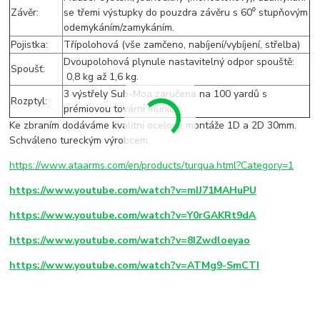
Závěr:
se třemi výstupky do pouzdra závěru s 60⁰ stupňovým
odemykáním/zamykáním.
Pojistka:
Třípolohová (vše zamčeno, nabíjení/vybíjení, střelba)
Dvoupolohová plynule nastavitelný odpor spouště:
Spoušť:
0,8 kg až 1,6 kg.
3 výstřely Sub-Moa zaručena na 100 yardů s
Rozptyl:
prémiovou tovární municí.
Ke zbraním dodáváme kvalitní ocelové montáže 1D a 2D 30mm.
Schváleno tureckým výrobcem.
https://www.ataarms.com/en/products/turqua.html?Category=1
https://www.youtube.com/watch?v=mIJ71MAHuPU
https://www.youtube.com/watch?v=Y0rGAKRt9dA
https://www.youtube.com/watch?v=8IZwdloeyao
https://www.youtube.com/watch?v=ATMg9-SmCTI