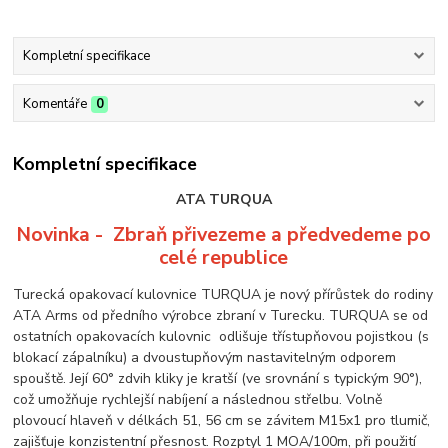
Kompletní specifikace
Komentáře
0
Kompletní specifikace
ATA TURQUA
Novinka - Zbraň přivezeme a předved
eme po
celé republice
Turecká opakovací kulovnice TURQUA je nový přírůstek do rodiny
ATA Arms od předního výrobce zbraní v Turecku. TURQUA se od
ostatních opakovacích kulovnic odlišuje třístupňovou pojistkou (s
blokací zápalníku) a dvoustupňovým nastavitelným odporem
spouště. Její 60° zdvih kliky je kratší (ve srovnání s typickým 90°),
což umožňuje rychlejší nabíjení a následnou střelbu. Volně
plovoucí hlaveň v délkách 51, 56 cm se závitem M15x1 pro tlumič,
zajišťuje konzistentní přesnost. Rozptyl 1 MOA/100m, při použití