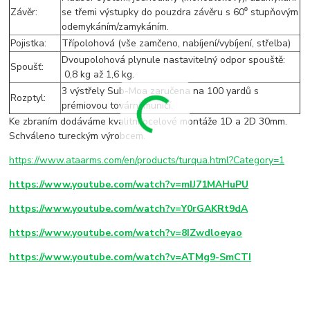
Závěr:
se třemi výstupky do pouzdra závěru s 60⁰ stupňovým
odemykáním/zamykáním.
Pojistka:
Třípolohová (vše zamčeno, nabíjení/vybíjení, střelba)
Dvoupolohová plynule nastavitelný odpor spouště:
Spoušť:
0,8 kg až 1,6 kg.
3 výstřely Sub-Moa zaručena na 100 yardů s
Rozptyl:
prémiovou tovární municí.
Ke zbraním dodáváme kvalitní ocelové montáže 1D a 2D 30mm.
Schváleno tureckým výrobcem.
https://www.ataarms.com/en/products/turqua.html?Category=1
https://www.youtube.com/watch?v=mIJ71MAHuPU
https://www.youtube.com/watch?v=Y0rGAKRt9dA
https://www.youtube.com/watch?v=8IZwdloeyao
https://www.youtube.com/watch?v=ATMg9-SmCTI