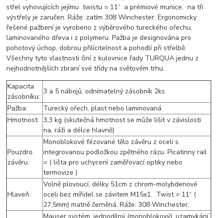
střel vyhovujících jejímu twistu = 11“ a prémiové munice, na tři
výstřely je zaručen. Ráže: zatím 308 Winchester. Ergonomicky
řešené pažbení je vyrobeno z výběrového tureckého ořechu,
laminovaného dřeva i z polymeru. Pažba je designována pro
pohotový úchop, dobrou přilícitelnost a pohodlí při střelbě.
Všechny tyto vlastnosti činí z kulovnice řady TURQUA jednu z
nejhodnotnějších zbraní své třídy na světovém trhu.
Kapacita
3 a 5 nábojů, odnímatelný zásobník 2ks
zásobníku:
Pažba:
Turecký ořech, plast nebo laminovaná
Hmotnost:
3,3 kg (skutečná hmotnost se může lišit v závislosti
na, ráži a délce hlavně)
Monoblokové fézované tělo závěru z oceli s
Pouzdro
integrovanou podložkou zpětného rázu. Picatinny rail
závěru:
= ( lišta pro uchycení zaměřovací optiky nebo
termovize )
Volně plovoucí, délky 51cm z chrom-molybdenové
Hlaveň:
oceli bez mířidel se závitem M15x1. Twist = 11“ (
27,5mm) matně černěná. Ráže: 308 Winchester.
Mauser systém, jednodílný (monoblokový), uzamykání