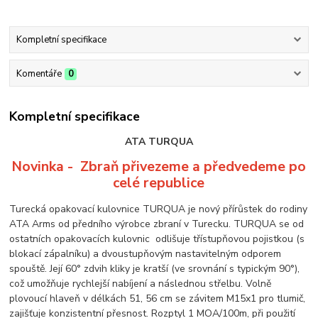
Kompletní specifikace
Komentáře
0
Kompletní specifikace
ATA TURQUA
Novinka - Zbraň přivezeme a předved
eme po
celé republice
Turecká opakovací kulovnice TURQUA je nový přírůstek do rodiny
ATA Arms od předního výrobce zbraní v Turecku. TURQUA se od
ostatních opakovacích kulovnic odlišuje třístupňovou pojistkou (s
blokací zápalníku) a dvoustupňovým nastavitelným odporem
spouště. Její 60° zdvih kliky je kratší (ve srovnání s typickým 90°),
což umožňuje rychlejší nabíjení a následnou střelbu. Volně
plovoucí hlaveň v délkách 51, 56 cm se závitem M15x1 pro tlumič,
zajišťuje konzistentní přesnost. Rozptyl 1 MOA/100m, při použití