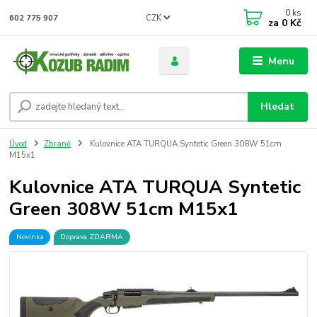
0
ks
CZK
602 775 907
za
0 Kč
Menu
Hledat
Úvod
Zbraně
Kulovnice ATA TURQUA Syntetic Green 308W 51cm
M15x1
Kulovnice ATA TURQUA Syntetic
Green 308W 51cm M15x1
Novinka
Doprava ZDARMA