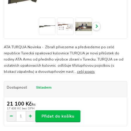
ATA TURQUA Novinka - Zbraň přivezeme a předvedeme po celé
republice Turecká opakovací kulovnice TURQUA je nový přírůstek do
rodiny ATA Arms od předního výrobce zbraní v Turecku. TURQUA se od
ostatních opakovacích kulovnic odlišuje třístupňovou pojistkou (s
blokací zápalníku) a dvoustupňovým nast...
celý popis
Dostupnost
Skladem
21 100 Kč
/
ks
17 438 Kč
bez DPH
Přidat do košíku