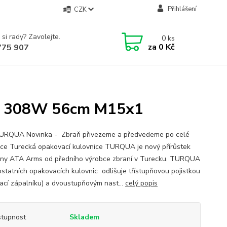
Přihlášení
CZK
 si rady? Zavolejte.
0
ks
za
0 Kč
775 907
e 308W 56cm M15x1
RQUA Novinka - Zbraň přivezeme a předvedeme po celé
ice Turecká opakovací kulovnice TURQUA je nový přírůstek
iny ATA Arms od předního výrobce zbraní v Turecku. TURQUA
ostatních opakovacích kulovnic odlišuje třístupňovou pojistkou
kací zápalníku) a dvoustupňovým nast...
celý popis
tupnost
Skladem