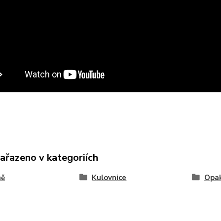
zařazeno v kategoriích
ně
Kulovnice
Opak