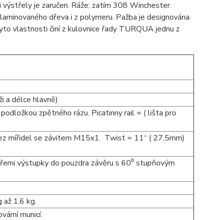
ři výstřely je zaručen. Ráže: zatím 308 Winchester.
laminovaného dřeva i z polymeru. Pažba je designována
tyto vlastnosti činí z kulovnice řady TURQUA jednu z
ži a délce hlavně)
odložkou zpětného rázu. Picatinny rail = ( lišta pro
ez mířidel se závitem M15x1. Twist = 11“ ( 27,5mm)
třemi výstupky do pouzdra závěru s 60⁰ stupňovým
 až 1,6 kg.
ární municí.