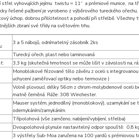
tí střel vyhovujících jejímu twistu = 11“ a prémiové munice, na t
ky řešené pažbení je vyrobeno z výběrového tureckého ořechu, 
ový úchop, dobrou přilícitelnost a pohodlí při střelbě. Všechny 
nějších zbraní své třídy na světovém trhu.
3 a 5 nábojů, odnímatelný zásobník 2ks
u:
Turecký ořech, plast nebo laminovaná
st:
3,3 kg (skutečná hmotnost se může lišit v závislosti na, rá
Monoblokové fézované tělo závěru z oceli s integrovanou p
uchycení zaměřovací optiky nebo termovize )
Volně plovoucí, délky 56cm z chrom-molybdenové oceli b
:
matně černěná. Ráže: 308 Winchester.
Mauser systém, jednodílný (monoblokový), uzamykání se 
odemykáním/zamykáním.
Třípolohová (vše zamčeno, nabíjení/vybíjení, střelba)
:
Dvoupolohová plynule nastavitelný odpor spouště: 0,8 kg
3 výstřely Sub-Moa zaručena na 100 yardů s prémiovou tov