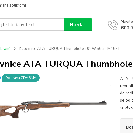
hrana soukromí
Nevíte
Hledat
602 
braně
Kulovnice ATA TURQUA Thumbhole 308W 56cm M15x1
ovnice ATA TURQUA Thumbhol
Doprava ZDARMA
ATA TU
republ
do rod
se od 
(s blo
Dos