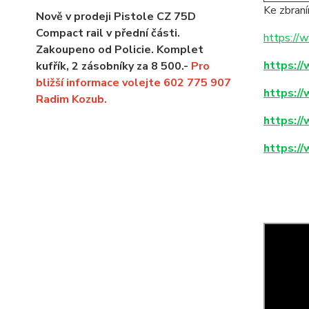
Ke zbran
Nově v prodeji Pistole CZ 75D
Compact rail v přední části.
https://
Zakoupeno od Policie. Komplet
https:/
kufřík, 2 zásobníky za 8 500.-
Pro
bližší informace volejte 602 775 907
https:/
Radim Kozub.
https:/
https:/