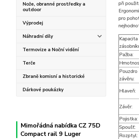
při použi
Nože, obranné prostředky a
outdoor
Ergonomic
pro pohot
Výprodej
nejhodnot
Náhradní díly
Kapacita
zásobník
Termovize a Noční vidění
Pažba:
Hmotno
Terče
Pouzdro
Zbraně komisní a historické
závěru:
Dárkové poukázky
Hlaveň
Závěr:
Pojistka:
Mimořádná nabídka CZ 75D
Spoušť
Compact rail 9 Luger
Rozptyl: