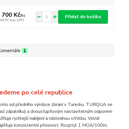
 700 Kč
/
ks
Přidat do košíku
760 Kč
bez DPH
Komentáře
1
ved
eme po celé republice
Arms od předního výrobce zbraní v Turecku. TURQUA se
okací zápalníku) a dvoustupňovým nastavitelným odporem
ožňuje rychlejší nabíjení a následnou střelbu. Volně
ajišťuje konzistentní přesnost. Rozptyl 1 MOA/100m,