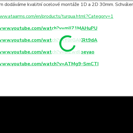
ím dodáváme kvalitní ocelové montáže 1D a 2D 30mm. Schvále
www.ataarms.com/en/products/turqua.html?Category=1
/www.youtube.com/watch?v=mIJ71MAHuPU
/www.youtube.com/watch?v=Y0rGAKRt9dA
/www.youtube.com/watch?v=8IZwdloeyao
/www.youtube.com/watch?v=ATMg9-SmCTI