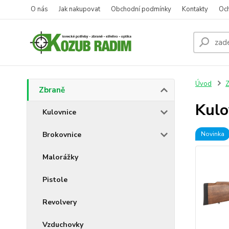
O nás
Jak nakupovat
Obchodní podmínky
Kontakty
Oc
Úvod
Z
Zbraně
Kul
Kulovnice
Brokovnice
Novinka
Malorážky
Pistole
Revolvery
Vzduchovky