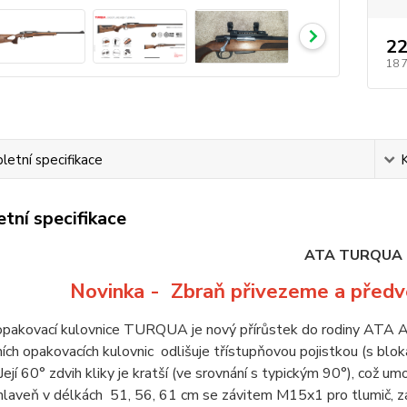
22
18 
etní specifikace
tní specifikace
ATA TURQUA
Novinka - Zbraň přivezeme a před
opakovací kulovnice TURQUA je nový přírůstek do rodiny ATA 
ích opakovacích kulovnic odlišuje třístupňovou pojistkou (s bl
Její 60° zdvih kliky je kratší (ve srovnání s typickým 90°), což um
 hlaveň v délkách 51, 56, 61 cm se závitem M15x1 pro tlumič, z