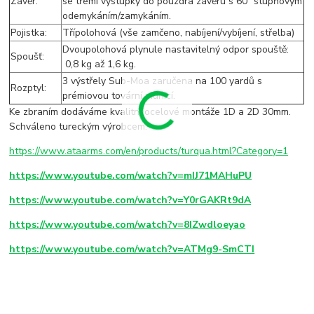
Závěr:
se třemi výstupky do pouzdra závěru s 60⁰ stupňovým
odemykáním/zamykáním.
Pojistka:
Třípolohová (vše zamčeno, nabíjení/vybíjení, střelba)
Dvoupolohová plynule nastavitelný odpor spouště:
Spoušť:
0,8 kg až 1,6 kg.
3 výstřely Sub-Moa zaručena na 100 yardů s
Rozptyl:
prémiovou tovární municí.
Ke zbraním dodáváme kvalitní ocelové montáže 1D a 2D 30mm.
Schváleno tureckým výrobcem.
https://www.ataarms.com/en/products/turqua.html?Category=1
https://www.youtube.com/watch?v=mIJ71MAHuPU
https://www.youtube.com/watch?v=Y0rGAKRt9dA
https://www.youtube.com/watch?v=8IZwdloeyao
https://www.youtube.com/watch?v=ATMg9-SmCTI