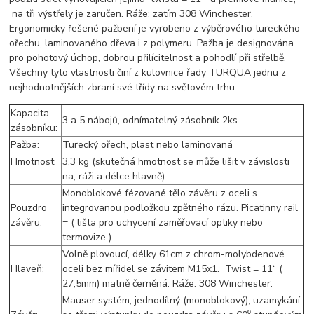
na tři výstřely je zaručen. Ráže: zatím 308 Winchester.
Ergonomicky řešené pažbení je vyrobeno z výběrového tureckého
ořechu, laminovaného dřeva i z polymeru. Pažba je designována
pro pohotový úchop, dobrou přilícitelnost a pohodlí při střelbě.
Všechny tyto vlastnosti činí z kulovnice řady TURQUA jednu z
nejhodnotnějších zbraní své třídy na světovém trhu.
Kapacita
3 a 5 nábojů, odnímatelný zásobník 2ks
zásobníku:
Pažba:
Turecký ořech, plast nebo laminovaná
Hmotnost:
3,3 kg (skutečná hmotnost se může lišit v závislosti
na, ráži a délce hlavně)
Monoblokové fézované tělo závěru z oceli s
Pouzdro
integrovanou podložkou zpětného rázu. Picatinny rail
závěru:
= ( lišta pro uchycení zaměřovací optiky nebo
termovize )
Volně plovoucí, délky 61cm z chrom-molybdenové
Hlaveň:
oceli bez mířidel se závitem M15x1. Twist = 11“ (
27,5mm) matně černěná. Ráže: 308 Winchester.
Mauser systém, jednodílný (monoblokový), uzamykání