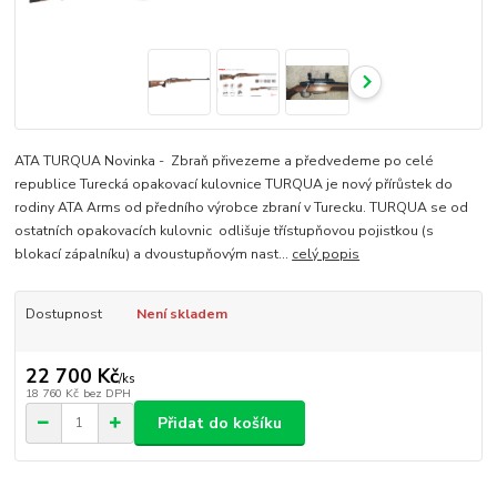
ATA TURQUA Novinka - Zbraň přivezeme a předvedeme po celé
republice Turecká opakovací kulovnice TURQUA je nový přírůstek do
rodiny ATA Arms od předního výrobce zbraní v Turecku. TURQUA se od
ostatních opakovacích kulovnic odlišuje třístupňovou pojistkou (s
blokací zápalníku) a dvoustupňovým nast...
celý popis
Dostupnost
Není skladem
22 700 Kč
/
ks
18 760 Kč
bez DPH
Přidat do košíku