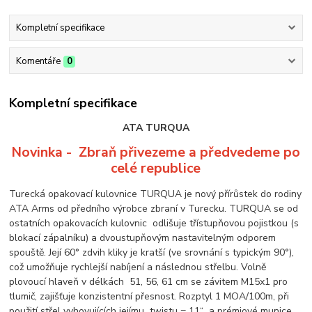
Kompletní specifikace
Komentáře
0
Kompletní specifikace
ATA TURQUA
Novinka - Zbraň přivezeme a předved
eme po
celé republice
Turecká opakovací kulovnice TURQUA je nový přírůstek do rodiny
ATA Arms od předního výrobce zbraní v Turecku. TURQUA se od
ostatních opakovacích kulovnic odlišuje třístupňovou pojistkou (s
blokací zápalníku) a dvoustupňovým nastavitelným odporem
spouště. Její 60° zdvih kliky je kratší (ve srovnání s typickým 90°),
což umožňuje rychlejší nabíjení a následnou střelbu. Volně
plovoucí hlaveň v délkách 51, 56, 61 cm se závitem M15x1 pro
tlumič, zajišťuje konzistentní přesnost. Rozptyl 1 MOA/100m, při
použití střel vyhovujících jejímu twistu = 11“ a prémiové munice,