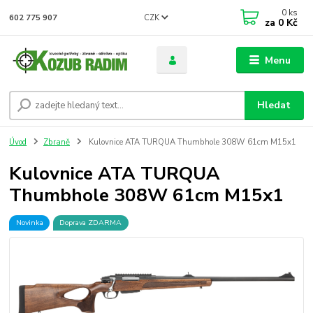
0
ks
CZK
602 775 907
za
0 Kč
Menu
Hledat
Úvod
Zbraně
Kulovnice ATA TURQUA Thumbhole 308W 61cm M15x1
Kulovnice ATA TURQUA
Thumbhole 308W 61cm M15x1
Novinka
Doprava ZDARMA