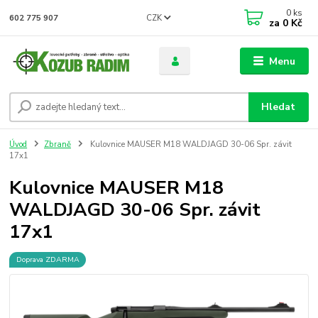
0
ks
CZK
602 775 907
za
0 Kč
Menu
Hledat
Úvod
Zbraně
Kulovnice MAUSER M18 WALDJAGD 30-06 Spr. závit
17x1
Kulovnice MAUSER M18
WALDJAGD 30-06 Spr. závit
17x1
Doprava ZDARMA