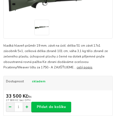
hladká hlaveň průměr 19 mm, závit na ústí, délka 51 cm závit 17x1
zásobník 5+1, celková délka zbraně 101 cm, váha 3,1 kg tělo zbraně ze
zeleného plastu, úchopové plochy z černé na dotek příjemné pryže
oboustranná rovná pažba Ke zbrani dodáváme ocelovou
Picatinny/Weaver lištu za 1750.- A ZAJIŠŤUJEME...
celý popis
Dostupnost
skladem
33 500 Kč
/
ks
27 686 Kč
bez DPH
Přidat do košíku