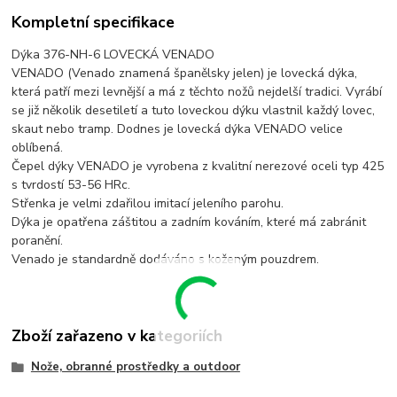
Kompletní specifikace
Dýka 376-NH-6 LOVECKÁ VENADO
VENADO (Venado znamená španělsky jelen) je lovecká dýka,
která patří mezi levnější a má z těchto nožů nejdelší tradici. Vyrábí
se již několik desetiletí a tuto loveckou dýku vlastnil každý lovec,
skaut nebo tramp. Dodnes je lovecká dýka VENADO velice
oblíbená.
Čepel dýky VENADO je vyrobena z kvalitní nerezové oceli typ 425
s tvrdostí 53-56 HRc.
Střenka je velmi zdařilou imitací jeleního parohu.
Dýka je opatřena záštitou a zadním kováním, které má zabránit
poranění.
Venado je standardně dodáváno s koženým pouzdrem.
Zboží zařazeno v kategoriích
Nože, obranné prostředky a outdoor