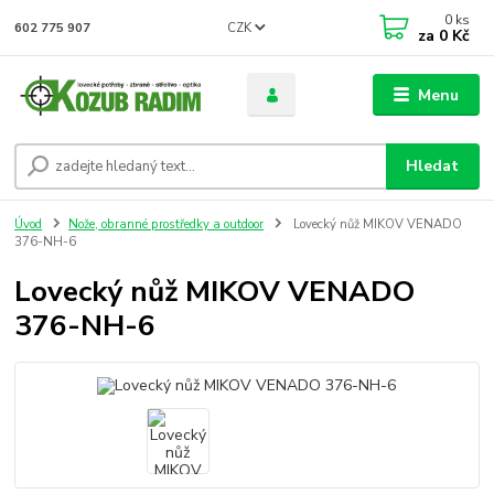
0
ks
CZK
602 775 907
za
0 Kč
Menu
Hledat
Úvod
Nože, obranné prostředky a outdoor
Lovecký nůž MIKOV VENADO
376-NH-6
Lovecký nůž MIKOV VENADO
376-NH-6