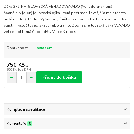
Dýka 376-NH-6 LOVECKÁ VENADOVENADO (Venado znamená
španělsky jelen) je lovecká dýka, která patří mezi levnější a má z těchto
nožů nejdelší tradici. Vyrábí se již několik desetiletí a tuto loveckou dýku
vlastnil každý lovec, skaut nebo tramp. Dodnes je lovecká dýka VENADO
velice oblíbená.Čepel dýky V...
celý popis
Dostupnost
skladem
750 Kč
/
ks
620 Kč
bez DPH
Přidat do košíku
Kompletní specifikace
Komentáře
0