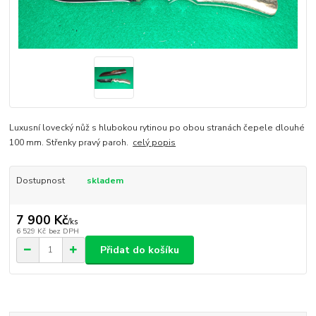
Luxusní lovecký nůž s hlubokou rytinou po obou stranách čepele dlouhé
100 mm. Střenky pravý paroh.
celý popis
Dostupnost
skladem
7 900 Kč
/
ks
6 529 Kč
bez DPH
Přidat do košíku