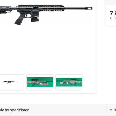
7 
6 5
etní specifikace