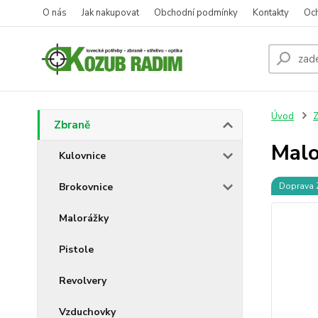
O nás
Jak nakupovat
Obchodní podmínky
Kontakty
Oc
Úvod
Z
Zbraně
Malo
Kulovnice
Brokovnice
Doprava
Malorážky
Pistole
Revolvery
Vzduchovky