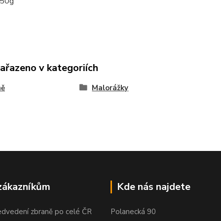
50g
zařazeno v kategoriích
ně
Malorážky
zákazníkům
Kde nás najdete
edvedení zbraně po celé ČR
Polanecká 90