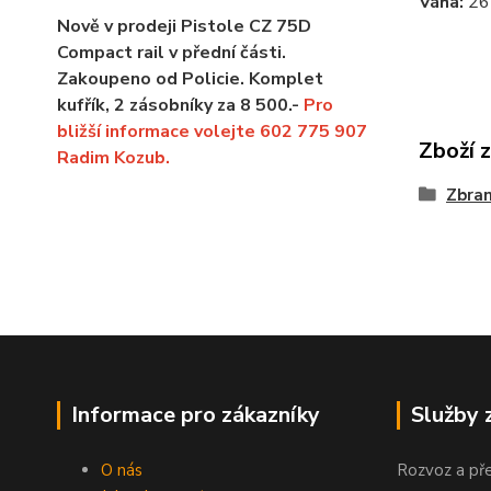
Váha:
26
Nově v prodeji Pistole CZ 75D
Compact rail v přední části.
Zakoupeno od Policie. Komplet
kufřík, 2 zásobníky za 8 500.-
Pro
bližší informace volejte 602 775 907
Zboží 
Radim Kozub.
Zbra
Informace pro zákazníky
Služby 
O nás
Rozvoz a př