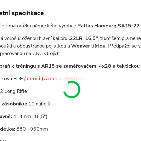
tní specifikace
jecí malorážka německého výrobce
Pallas Hamburg SA15-22.
á volně uloženou hlavní kalibru
.22LR
16,5"
, tlumičem plamene 
ouští a oboustranou pojistkou a
Weaver lištou.
Předpažbí se
opracovanou na CNC strojích.
braň k tréningu s AR15 se zaměřovačem 4x28 s taktickou
ísková FDE /
černá (za cenu 7800kč
)
2 Long Rifle
 zásobníku:
10 nábojů
avně:
414mm (16,5")
délka:
880 - 960mm