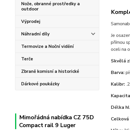
Nože, obranné prostředky a
outdoor
Komple
Výprodej
Samonabí
Náhradní díly
Je osazen
přímou sp
Termovize a Noční vidění
oceli na 
Terče
Skvělá z
Zbraně komisní a historické
Barva:
p
K
alibr:
.2
Dárkové poukázky
Kapacita
Délka hl
Mimořádná nabídka CZ 75D
Celková 
Compact rail 9 Luger