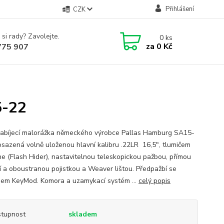
Přihlášení
CZK
 si rady? Zavolejte.
0
ks
za
0 Kč
775 907
5-22
bíjecí malorážka německého výrobce Pallas Hamburg SA15-
 osazená volně uloženou hlavní kalibru .22LR 16,5", tlumičem
e (Flash Hider), nastavitelnou teleskopickou pažbou, přímou
í a oboustranou pojistkou a Weaver lištou. Předpažbí se
em KeyMod. Komora a uzamykací systém ...
celý popis
tupnost
skladem