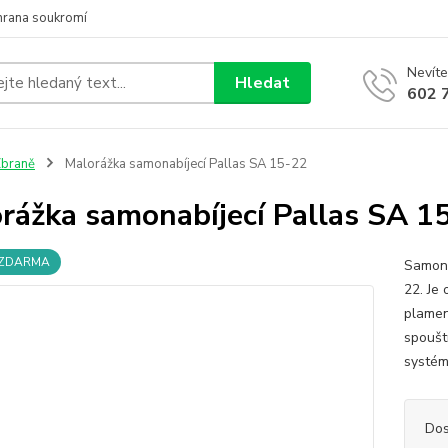
hrana soukromí
Nevíte
Hledat
602 
braně
Malorážka samonabíjecí Pallas SA 15-22
rážka samonabíjecí Pallas SA 1
 ZDARMA
Samona
22. Je
plamen
spoušt
systém
Dos