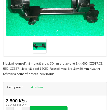
Masivní jednodílná montáž s oky 30mm pro zbraně ZKK 600, CZ537,CZ
550, CZ557. Materiál ocel 12050. Rozteč mezi kroužky 80 mm Kvalitní
leštěný a černěný povrch.
celý popis
Dostupnost
skladem
2 800 Kč
/
ks
2 314 Kč
bez DPH