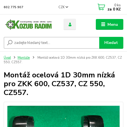
0
ks
CZK
602 775 907
za
0 Kč
Menu
Hledat
Úvod
Montáže
Montáž ocelová 1D 30mm nízká pro ZKK 600, CZ537, CZ
550, CZ557.
Montáž ocelová 1D 30mm nízká
pro ZKK 600, CZ537, CZ 550,
CZ557.