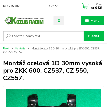
0
ks
CZK
602 775 907
za
0 Kč
Menu
Hledat
Úvod
Montáže
Montáž ocelová 1D 30mm vysoká pro ZKK 600, CZ537,
CZ 550, CZ557.
Montáž ocelová 1D 30mm vysoká
pro ZKK 600, CZ537, CZ 550,
CZ557.