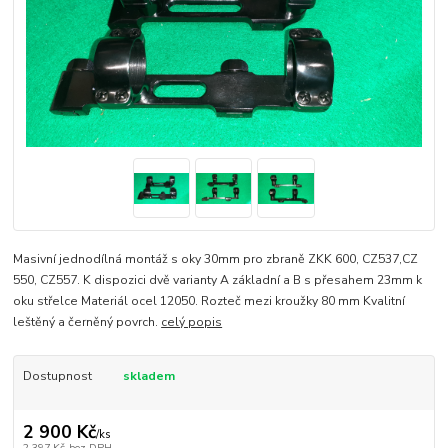
Masivní jednodílná montáž s oky 30mm pro zbraně ZKK 600, CZ537,CZ
550, CZ557. K dispozici dvě varianty A základní a B s přesahem 23mm k
oku střelce Materiál ocel 12050. Rozteč mezi kroužky 80 mm Kvalitní
leštěný a černěný povrch.
celý popis
Dostupnost
skladem
2 900 Kč
/
ks
2 397 Kč
bez DPH