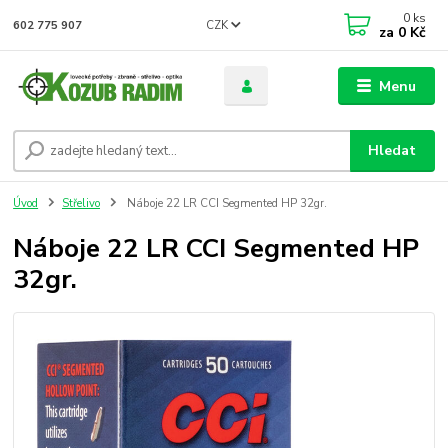
0
ks
CZK
602 775 907
za
0 Kč
Menu
Hledat
Úvod
Střelivo
Náboje 22 LR CCI Segmented HP 32gr.
Náboje 22 LR CCI Segmented HP
32gr.