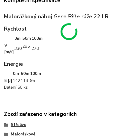
Kompletní specifikace
Malorážkový náboj Geco Rifle ráže 22 LR
Rychlost
0m
50m
100m
V
295
330
270
[m/s]
Energie
0m
50m
100m
E [J]
142
113
95
Balení 50 ks
Zboží zařazeno v kategoriích
Střelivo
Malorážkové