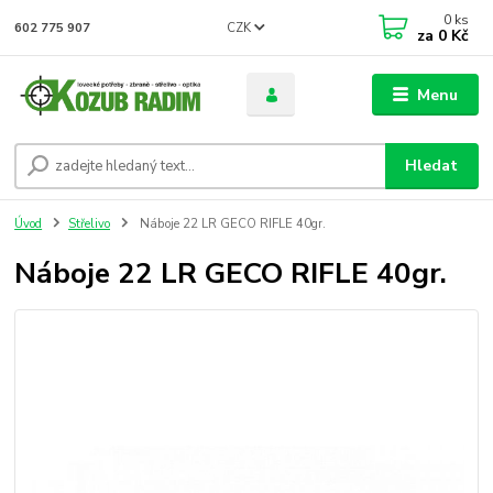
0
ks
CZK
602 775 907
za
0 Kč
Menu
Hledat
Úvod
Střelivo
Náboje 22 LR GECO RIFLE 40gr.
Náboje 22 LR GECO RIFLE 40gr.