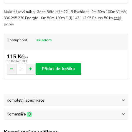
Malorážkový náboj Geco Rifle ráže 22 LR Rychlost 0m 50m 100m V [m/s]
330 295 270 Energie 0m 50m 100m E [J] 142 113 95 Balení 50 ks
celý
popis
Dostupnost
skladem
115 Kč
/
ks
95 Kč
bez DPH
Přidat do košíku
Kompletní specifikace
Komentáře
0