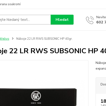
hrana soukromí
Nevíte
Hledat
602 
třelivo
Náboje 22 LR RWS SUBSONIC HP 40gr.
je 22 LR RWS SUBSONIC HP 40
Náboje
expanz
Dos
18
149