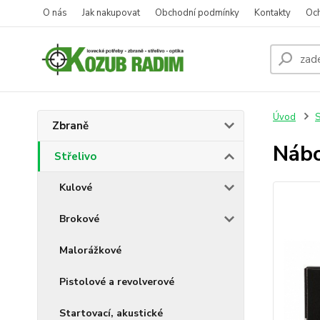
O nás
Jak nakupovat
Obchodní podmínky
Kontakty
Oc
Úvod
S
Zbraně
Nábo
Střelivo
Kulové
Brokové
Malorážkové
Pistolové a revolverové
Startovací, akustické