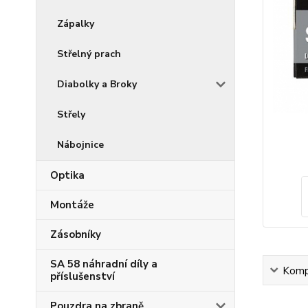
Zápalky
Střelný prach
Diabolky a Broky
Střely
Nábojnice
Optika
Montáže
Zásobníky
SA 58 náhradní díly a
Kompl
příslušenství
Pouzdra na zbraně