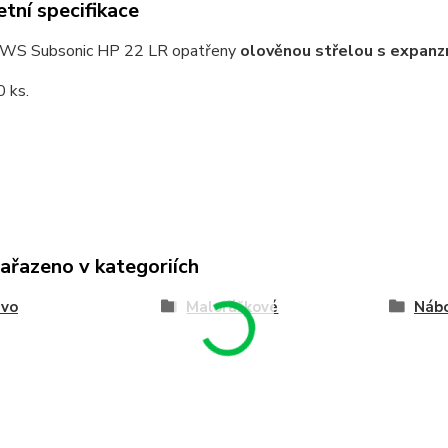
tní specifikace
RWS Subsonic HP 22 LR opatřeny
olověnou střelou s expanz
0 ks.
zařazeno v kategoriích
ivo
Malorážkové
Náb