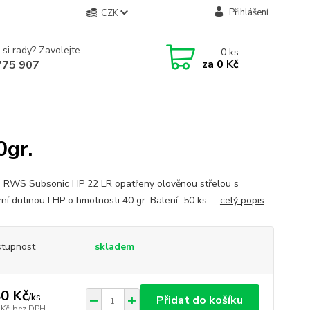
Přihlášení
CZK
 si rady? Zavolejte.
0
ks
za
0 Kč
775 907
gr.
 RWS Subsonic HP 22 LR opatřeny olověnou střelou s
ní dutinou LHP o hmotnosti 40 gr. Balení 50 ks.
celý popis
tupnost
skladem
0 Kč
/
ks
Přidat do košíku
 Kč
bez DPH