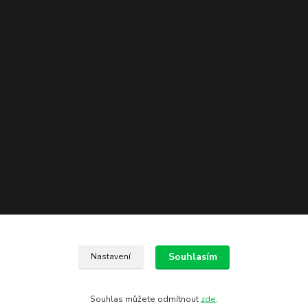
Souhlasím
Nastavení
Kontakty
602 775 907
Souhlas můžete odmítnout
zde
.