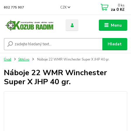
0
ks
CZK
602 775 907
za
0 Kč
Menu
Hledat
Úvod
Střelivo
Náboje 22 WMR Winchester Super X JHP 40 gr.
Náboje 22 WMR Winchester
Super X JHP 40 gr.