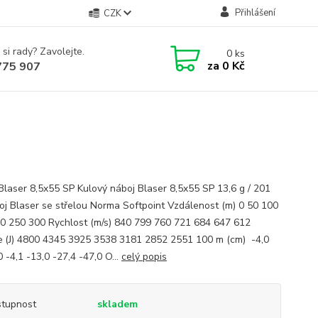
Přihlášení
CZK
 si rady? Zavolejte.
0
ks
za
0 Kč
775 907
Blaser 8,5x55 SP Kulový náboj Blaser 8,5x55 SP 13,6 g / 201
oj Blaser se střelou Norma Softpoint Vzdálenost (m) 0 50 100
0 250 300 Rychlost (m/s) 840 799 760 721 684 647 612
e (J) 4800 4345 3925 3538 3181 2852 2551 100 m (cm) -4,0
0 -4,1 -13,0 -27,4 -47,0 O...
celý popis
tupnost
skladem