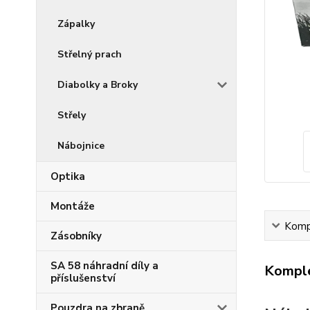
Zápalky
Střelný prach
Diabolky a Broky
Střely
Nábojnice
Optika
Montáže
Kompl
Zásobníky
SA 58 náhradní díly a
Komple
příslušenství
Pouzdra na zbraně