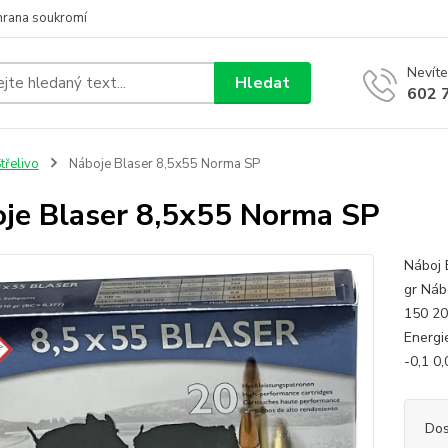
hrana soukromí
Nevíte
Hledat
602 
třelivo
Náboje Blaser 8,5x55 Norma SP
je Blaser 8,5x55 Norma SP
Náboj 
gr Náb
150 20
Energi
-0,1 0,
Dos