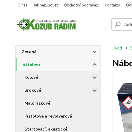
O nás
Jak nakupovat
Obchodní podmínky
Kontakty
Oc
Úvod
S
Zbraně
Nábo
Střelivo
Kulové
Brokové
Malorážkové
Pistolové a revolverové
Startovací, akustické