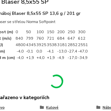
 Blaser 8,5x55 SP
náboj Blaser 8,5x55 SP 13,6 g / 201 gr
aser se střelou Norma Softpoint
ost (m)
0
50
100
150
200
250
300
 (m/s)
840
799
760
721
684
647
612
J)
4800
4345
3925
3538
3181
2852
2551
cm)
-4,0
-0,1
0,0
-4,1
-13,0
-27,4
-47,0
 m (cm)
-4,0
+1,9
+4,0
+1,9
-4,9
-17,0
-34,9
zařazeno v kategoriích
ivo
Kulové
Náb