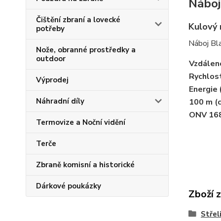
Náboj
Čištění zbraní a lovecké
Kulový 
potřeby
Náboj Bl
Nože, obranné prostředky a
outdoor
Vzdálen
Rychlost
Výprodej
Energie (
Náhradní díly
100 m (
ONV 168
Termovize a Noční vidění
Terče
Zbraně komisní a historické
Dárkové poukázky
Zboží 
Střel