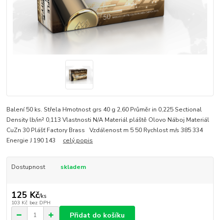
Balení 50 ks. Střela Hmotnost grs 40 g 2,60 Průměr in 0,225 Sectional
Density lb/in² 0,113 Vlastnosti N/A Materiál pláště Olovo Náboj Materiál
CuZn 30 Plášť Factory Brass Vzdálenost m 5 50 Rychlost m/s 385 334
Energie J 190 143
celý popis
Dostupnost
skladem
125 Kč
/
ks
103 Kč
bez DPH
Přidat do košíku