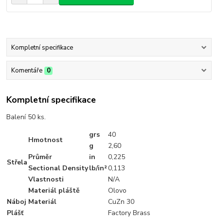
Kompletní specifikace
Komentáře
0
Kompletní specifikace
Balení 50 ks.
grs
40
Hmotnost
g
2
,60
Průměr
in
0
,225
Střela
Sectional Density
lb/in²
0
,113
Vlastnosti
N/A
Materiál pláště
Olovo
Náboj
Materiál
CuZn 30
Plášť
Factory Brass