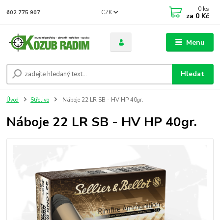
0
ks
CZK
602 775 907
za
0 Kč
Menu
Hledat
Úvod
Střelivo
Náboje 22 LR SB - HV HP 40gr.
Náboje 22 LR SB - HV HP 40gr.