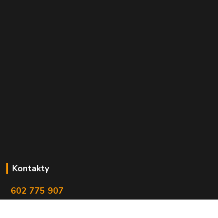
Kontakty
602 775 907
info@zbranekozub.cz