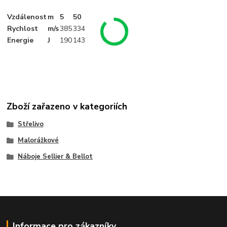
Vzdálenost
m
5
50
Rychlost
m/s
385
334
Energie
J
190
143
Zboží zařazeno v kategoriích
Střelivo
Malorážkové
Náboje Sellier & Bellot
Informace pro zákazníky