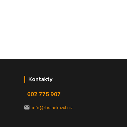
Kontakty
602 775 907
info@zbranekozub.cz