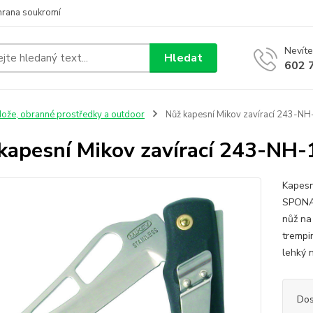
hrana soukromí
Nevíte
Hledat
602 
ože, obranné prostředky a outdoor
Nůž kapesní Mikov zavírací 243-NH
kapesní Mikov zavírací 243-NH-
Kapesn
SPONA 
nůž na
trempin
lehký n
Dos