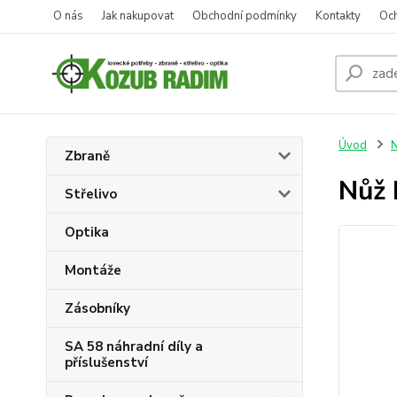
O nás
Jak nakupovat
Obchodní podmínky
Kontakty
Oc
Úvod
N
Zbraně
Nůž 
Střelivo
Optika
Montáže
Zásobníky
SA 58 náhradní díly a
příslušenství