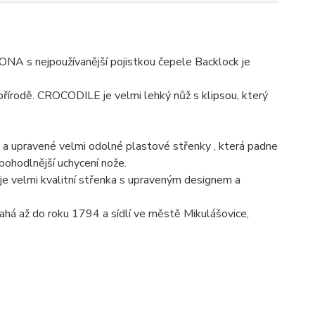
A s nejpoužívanější pojistkou čepele Backlock je
v přírodě. CROCODILE je velmi lehký nůž s klipsou, který
upravené velmi odolné plastové střenky , která padne
ohodlnější uchycení nože.
e velmi kvalitní střenka s upraveným designem a
sahá až do roku 1794 a sídlí ve městě Mikulášovice,