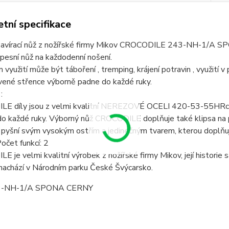
tní specifikace
zavírací nůž z nožířské firmy Mikov CROCODILE 243-NH-1/A SPON
pesní nůž na každodenní nošení.
 využití může být táboření , tremping, krájení potravin , využití 
vené střence výborně padne do každé ruky.
:
E díly jsou z velmi kvalitní NEREZOVÉ OCELI 420-53-55HRc a 
o každé ruky. Výborný nůž CROCODILE doplňuje také klipsa na p
pyšní svým vysokým ostřím a jedinečným tvarem, kterou doplňuj
očet funkcí: 2
 je velmi kvalitní výrobek z nožířské firmy Mikov, její historie 
nachází v Národním parku České Švýcarsko.
3-NH-1/A SPONA CERNY