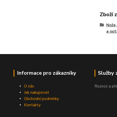
Zboží 
Nože,
a out
Informace pro zákazníky
Služby 
O nás
Rozvoz a př
Jak nakupovat
Obchodní podmínky
Kontakty