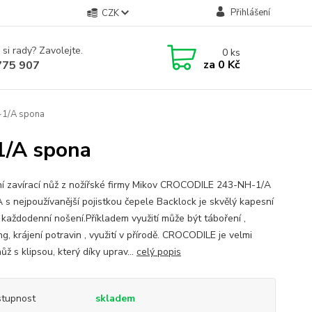
Přihlášení
CZK
 si rady? Zavolejte.
0
ks
za
0 Kč
775 907
-1/A spona
1/A spona
í zavírací nůž z nožířské firmy Mikov CROCODILE 243-NH-1/A
s nejpoužívanější pojistkou čepele Backlock je skvělý kapesní
 každodenní nošení.Příkladem využití může být táboření ,
g, krájení potravin , využití v přírodě. CROCODILE je velmi
ůž s klipsou, který díky uprav...
celý popis
tupnost
skladem