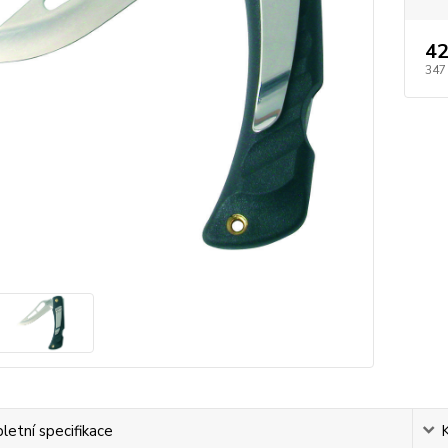
42
347
etní specifikace