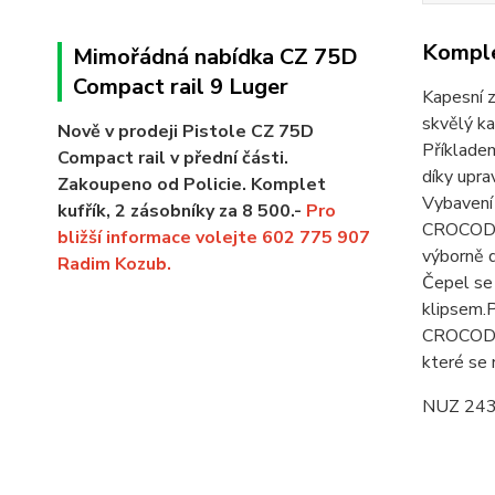
Komple
Mimořádná nabídka CZ 75D
Compact rail 9 Luger
Kapesní 
skvělý ka
Nově v prodeji Pistole CZ 75D
Příkladem
Compact rail v přední části.
díky upra
Zakoupeno od Policie. Komplet
Vybavení 
kufřík, 2 zásobníky za 8 500.-
Pro
CROCODIL
bližší informace volejte 602 775 907
výborně d
Radim Kozub.
Čepel se 
klipsem.P
CROCODILE
které se 
NUZ 24