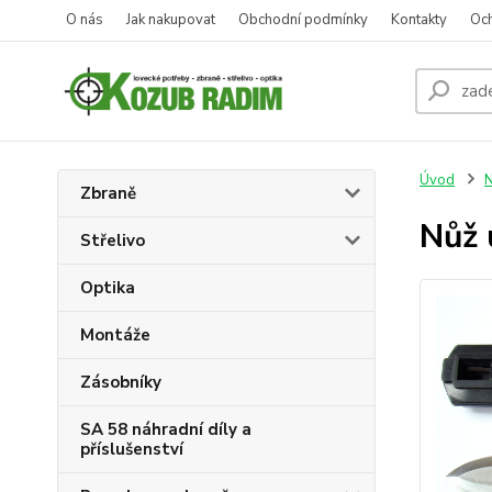
O nás
Jak nakupovat
Obchodní podmínky
Kontakty
Oc
Úvod
N
Zbraně
Nůž 
Střelivo
Optika
Montáže
Zásobníky
SA 58 náhradní díly a
příslušenství