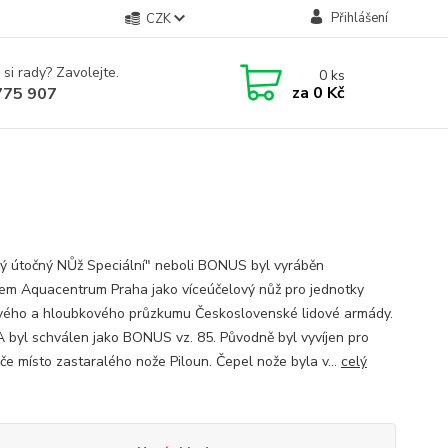
Přihlášení
CZK
 si rady? Zavolejte.
0
ks
za
0 Kč
775 907
ý útočný NŮž Speciální" neboli BONUS byl vyráběn
em Aquacentrum Praha jako víceúčelový nůž pro jednotky
vého a hloubkového průzkumu Československé lidové armády.
 byl schválen jako BONUS vz. 85. Původně byl vyvíjen pro
če místo zastaralého nože Piloun. Čepel nože byla v...
celý