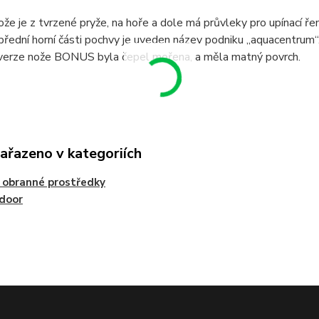
že je z tvrzené pryže, na hoře a dole má průvleky pro upínací ře
přední horní části pochvy je uveden název podniku „aquacentrum“.
verze nože BONUS byla čepel mořena, a měla matný povrch.
zařazeno v kategoriích
 obranné prostředky
door