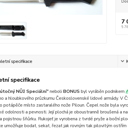
Dos
7 
5 7
etní specifikace
tní specifikace
útočný NŮž Speciální"
neboli
BONUS
byl vyráběn podnikem
ho a hloubkového průzkumu Československé lidové armády. V Č
ro potápěče místo zastaralého nože Piloun. Čepel nože byla vyr
é odolnosti a pevnosti. Její plochá je oboustranně broušená a na 
a pojistnou šňůrku. Rukojeť je vyrobena z tvrdé pryže a boční plo
e umožňuje bodat, sekat, řezat jak rovným tak pilovitým ostřím a 