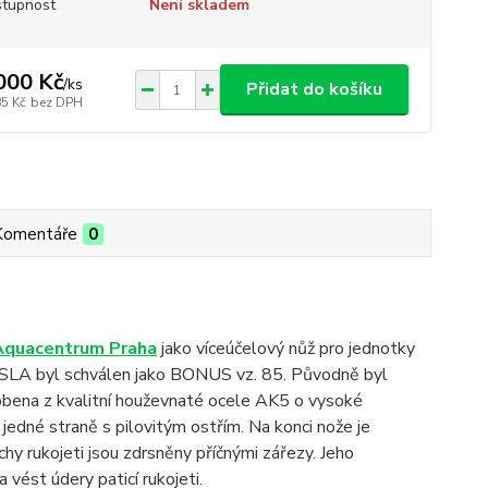
tupnost
Není skladem
000 Kč
/
ks
Přidat do košíku
85 Kč
bez DPH
Komentáře
0
Aquacentrum Praha
jako víceúčelový nůž pro jednotky
SLA byl schválen jako BONUS vz. 85. Původně byl
obena z kvalitní houževnaté ocele AK5 o vysoké
jedné straně s pilovitým ostřím. Na konci nože je
chy rukojeti jsou zdrsněny příčnými zářezy. Jeho
vést údery paticí rukojeti.