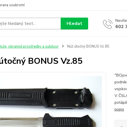
hrana soukromí
Nevíte
Hledat
602 
ože, obranné prostředky a outdoor
Nůž útočný BONUS Vz.85
útočný BONUS Vz.85
"BOjov
podnik
vojsko
V ČSLA
potápě
popis