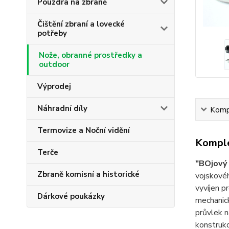
Pouzdra na zbraně
Čištění zbraní a lovecké
potřeby
Nože, obranné prostředky a
outdoor
Výprodej
Náhradní díly
Kompl
Termovize a Noční vidění
Komple
Terče
"BOjový 
Zbraně komisní a historické
vojskové
vyvíjen p
Dárkové poukázky
mechanick
průvlek n
konstrukc