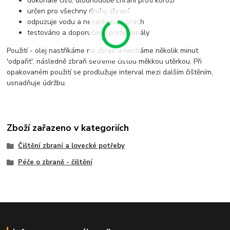
dokonale čistí, dlouhodobě chrání proti korozi
určen pro všechny druhy zbraní
odpuzuje vodu a nezachycuje prach
testováno a doporučeno profesionály
Použití - olej nastříkáme na zbraň a necháme několik minut
'odpařit', následně zbraň setřeme čistou měkkou utěrkou. Při
opakovaném použití se prodlužuje interval mezi dalším čištěním,
usnadňuje údržbu.
Zboží zařazeno v kategoriích
Čištění zbraní a lovecké potřeby
Péče o zbraně - čištění