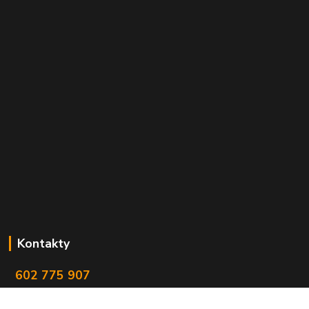
Kontakty
602 775 907
info@zbranekozub.cz