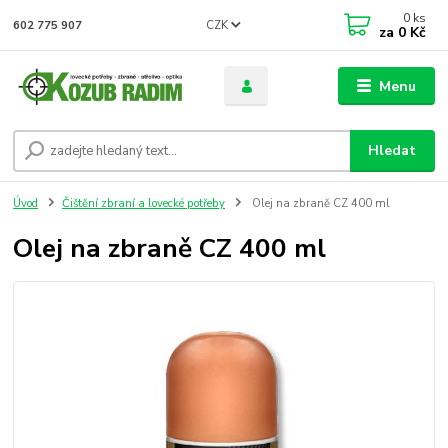
0
ks
CZK
602 775 907
za
0 Kč
Menu
Hledat
Úvod
Čištění zbraní a lovecké potřeby
Olej na zbraně CZ 400 ml
Olej na zbraně CZ 400 ml