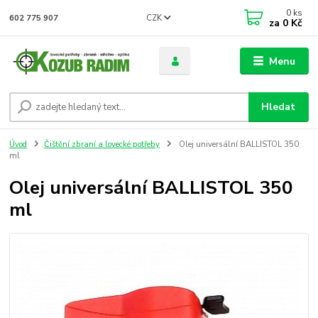
0
ks
CZK
602 775 907
za
0 Kč
Menu
Hledat
Úvod
Čištění zbraní a lovecké potřeby
Olej universální BALLISTOL 350
ml
Olej universální BALLISTOL 350
ml