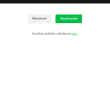
Souhlasím
Nastavení
Souhlas můžete odmítnout
zde
.
Kontakty
602 775 907
info@zbranekozub.cz