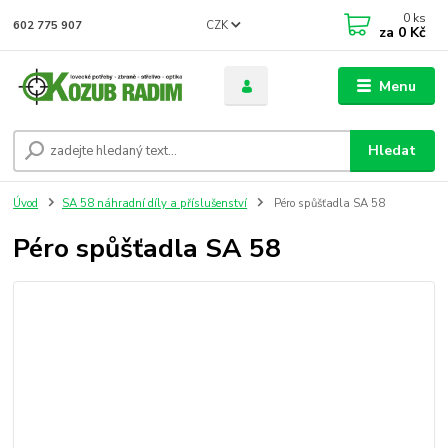
0
ks
CZK
602 775 907
za
0 Kč
Menu
Hledat
Úvod
SA 58 náhradní díly a příslušenství
Péro spůšťadla SA 58
Péro spůšťadla SA 58