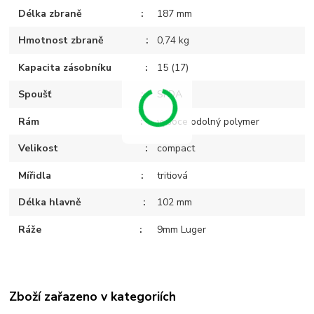
Délka zbraně
187 mm
Hmotnost zbraně
0,74 kg
Kapacita zásobníku
15 (17)
Spoušť
SFDA
Rám
vysoce odolný polymer
Velikost
compact
Mířidla
tritiová
Délka hlavně
102 mm
Ráže
9mm Luger
Zboží zařazeno v kategoriích