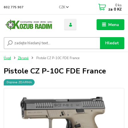
0
ks
CZK
602 775 907
za
0 Kč
Menu
Hledat
Úvod
Zbraně
Pistole CZ P-10C FDE France
Pistole CZ P-10C FDE France
Doprava ZDARMA