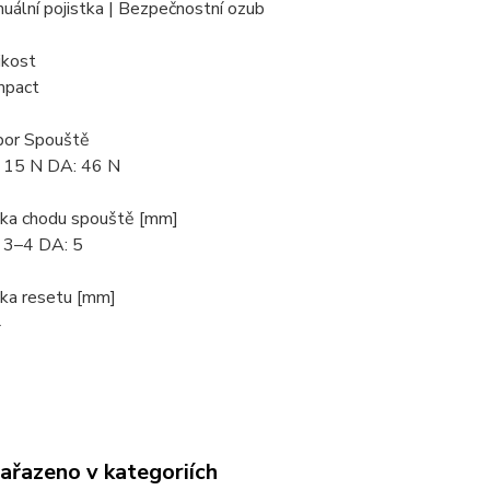
uální pojistka | Bezpečnostní ozub
ikost
mpact
or Spouště
 15 N DA: 46 N
ka chodu spouště [mm]
 3–4 DA: 5
ka resetu [mm]
4
zařazeno v kategoriích