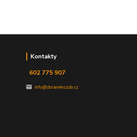
Kontakty
602 775 907
info@zbranekozub.cz