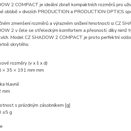
W 2 COMPACT je ideální zbraň kompaktních rozměrů pro uživ
é oblibě v divizích PRODUCTION a PRODUCTION OPTICS sporto
ečném zmenšení rozměrů a výrazném snížení hmotnosti si CZ 
 2 v čele se střeleckým komfortem a přesností, díky nimž tyto
tvích. Model CZ SHADOW 2 COMPACT je proto perfektní volbou n
etně skrytého.
kové rozměry (v x š x d)
8 × 35 × 191 mm mm
ka hlavně
2 mm
tnost s prázdným zásobníkem [g]
 ±5 g
že