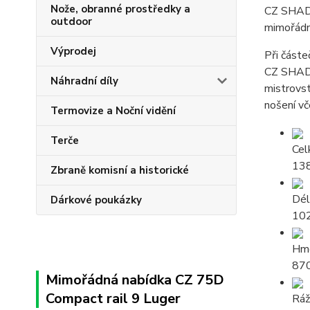
Nože, obranné prostředky a
CZ SHADO
outdoor
mimořádn
Výprodej
Při část
CZ SHADOW
Náhradní díly
mistrovs
nošení vč
Termovize a Noční vidění
Terče
Cel
13
Zbraně komisní a historické
Dél
Dárkové poukázky
10
Hmo
870
Mimořádná nabídka CZ 75D
Compact rail 9 Luger
Rá