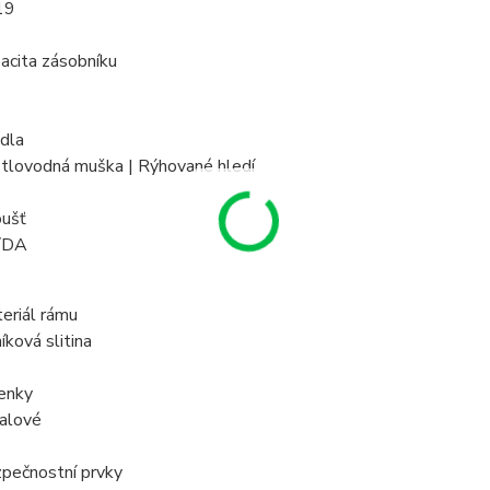
19
acita zásobníku
idla
tlovodná muška | Rýhované hledí
ušť
/DA
eriál rámu
íková slitina
enky
alové
pečnostní prvky