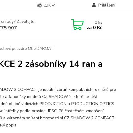
Přihlášení
CZK
 si rady? Zavolejte.
0
ks
za
0 Kč
775 907
astové pouzdro ML ZDARMA!!!
E 2 zásobníky 14 ran a
DOW 2 COMPACT je ideální zbraň kompaktních rozměrů pro
ele a fanoušky modelů CZ SHADOW 2, které se těší
ádné oblibě v divizích PRODUCTION a PRODUCTION OPTICS
vní střelby podle pravidel IPSC. Při částečném zmenšení
ů a výrazném snížení hmotnosti si CZ SHADOW 2 COMPACT
elý popis