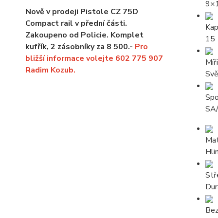
9×
Nově v prodeji Pistole CZ 75D
Compact rail v přední části.
Kap
Zakoupeno od Policie. Komplet
15
kufřík, 2 zásobníky za 8 500.-
Pro
bližší informace volejte 602 775 907
Míř
Radim Kozub.
Svě
Spo
SA
Mat
Hlin
Stř
Dur
Bez