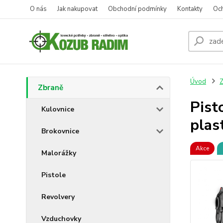
O nás
Jak nakupovat
Obchodní podmínky
Kontakty
Oc
Úvod
Z
Zbraně
Pist
Kulovnice
plas
Brokovnice
Akce
Malorážky
Pistole
Revolvery
Vzduchovky