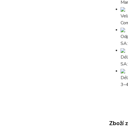
Man
Vel
Co
Odp
SA:
Dél
SA:
Dél
3–
Zboží 