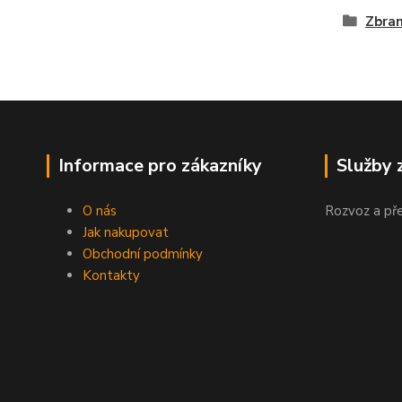
Zbra
Informace pro zákazníky
Služby 
O nás
Rozvoz a př
Jak nakupovat
Obchodní podmínky
Kontakty