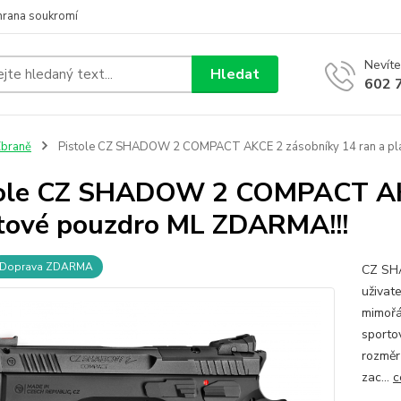
hrana soukromí
Nevíte
Hledat
602 
braně
Pistole CZ SHADOW 2 COMPACT AKCE 2 zásobníky 14 ran a pl
ole CZ SHADOW 2 COMPACT AKC
tové pouzdro ML ZDARMA!!!
Doprava ZDARMA
CZ SHA
uživat
mimoř
sporto
rozměr
zac...
c