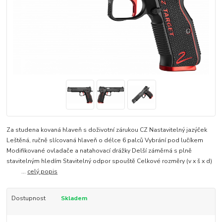
Za studena kovaná hlaveň s doživotní zárukou CZ Nastavitelný jazýček
Leštěná, ručně slícovaná hlaveň o délce 6 palců Vybrání pod lučíkem
Modifikované ovladače a natahovací drážky Delší záměrná s plně
stavitelným hledím Stavitelný odpor spouště Celkové rozměry (v x š x d)
...
celý popis
Dostupnost
Skladem