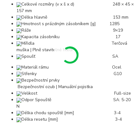
Celkové rozměry (v x š x d) 248 × 45 ×
157 mm
Délka hlavně 153 mm
Hmotnost s prázdným zásobníkem [g] 1285
Ráže 9×19
Kapacita zásobníku 17
Mířidla Terčová
muška | Plně stavitelné hledí
Spoušť SA
Materiál rámu Ocel
Střenky G10
Bezpečnostní prvky
Bezpečnostní ozub | Manuální pojistka
Velikost Full-size
Odpor Spouště SA: 5-20
N
Délka chodu spouště [mm] 3-4
Délka resetu [mm] 3-4