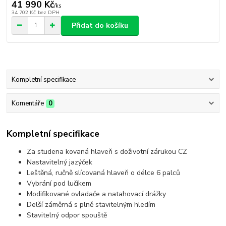
41 990 Kč
/
ks
34 702 Kč
bez DPH
Přidat do košíku
Kompletní specifikace
Komentáře
0
Kompletní specifikace
Za studena kovaná hlaveň s doživotní zárukou CZ
Nastavitelný jazýček
Leštěná, ručně slícovaná hlaveň o délce 6 palců
Vybrání pod lučíkem
Modifikované ovladače a natahovací drážky
Delší záměrná s plně stavitelným hledím
Stavitelný odpor spouště