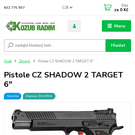
0
ks
CZK
602 775 907
za
0 Kč
Menu
Hledat
Úvod
Zbraně
Pistole CZ SHADOW 2 TARGET 6"
Pistole CZ SHADOW 2 TARGET
6"
Novinka
Doprava ZDARMA