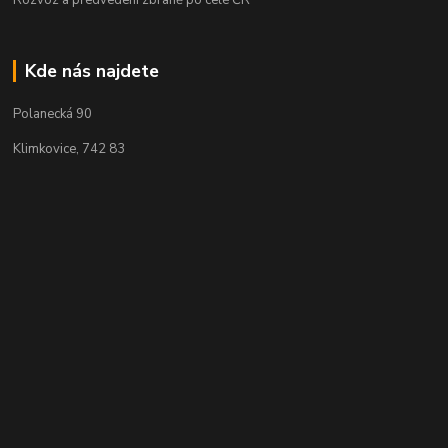
Rozvoz a předvedení zbraně po celé ČR
Kde nás najdete
Polanecká 90
Klimkovice, 742 83