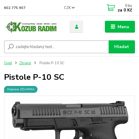
0
ks
CZK
602 775 907
za
0 Kč
Menu
Hledat
Úvod
Zbraně
Pistole P-10 SC
Pistole P-10 SC
Doprava ZDARMA