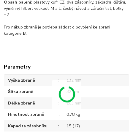
Obsah balení:
plastový kufr CZ, dva zásobníky, základní čištění,
výměnný hřbert velikosti M a L, český návod a záruční list, botky
+2
Pro nákup zbraně je potřeba žádost o povolení ke zbrani
kategorie
B,
Parametry
Výška zbraně
132 mm
Šířka zbraně
32 mm
Délka zbraně
203 mm
Hmotnost zbraně
0,78 kg
Kapacita zásobníku
15 (17)