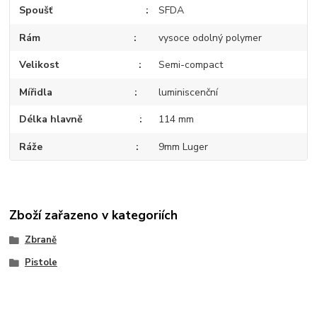
Spoušť
SFDA
Rám
vysoce odolný polymer
Velikost
Semi-compact
Mířidla
luminiscenční
Délka hlavně
114 mm
Ráže
9mm Luger
Zboží zařazeno v kategoriích
Zbraně
Pistole