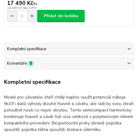
17 490 Kč
/
ks
14 455 Kč
bez DPH
Přidat do košíku
Kompletní specifikace
Komentáře
0
Kompletní specifikace
Model pro uživatele, kteří chtějí naplno využít potenciál náboje
9x19 i další výhody dlouhé hlavně a závěru, ale rádi by svou zbraň
pohodlně nosili co nejvíc skrytou. Tento semicompact harmonicky
kombinuje hlaveň a závěr full-size velikosti s polymerovým rámem
kompaktního provedení. Bezpečnostní prvky zbraně: pojistka
spouště, pojistka táhla spouště, blokace úderníku.